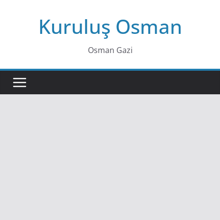
Skip
Kuruluş Osman
to
content
Osman Gazi