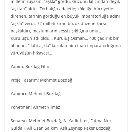
milletin rüyasını “aşkla” gördü. Gücünü kılıcından değil,
“aşktan” aldı… Zorbalığa adaletle; köleliğe hürriyetle
direnen, tarihin gördüğü en büyük imparatorluğa adını
“aşkla” verdi. 72 milleti kıran bozuk düzene karşı
başkaldırı, mazlumların sessiz çığlığına umut,
Kuruluş’un adı oldu… Kuruluş Osman… 400 çadırlık bir
obadan, “ilahi aşkla” kurulan bir cihan imparatorluğuna
yürüyüşün hikayesi…
Yapım: Bozdağ Fi̇lm
Proje Tasarım: Mehmet Bozdağ
Yapımcı: Mehmet Bozdağ
Yönetmen: Ahmet Yılmaz
Senaryo: Mehmet Bozdağ, A. Kadir İlter, Fatma Nur
Güldalı, Ali Ozan Salkım, Aslı Zeynep Peker Bozdağ