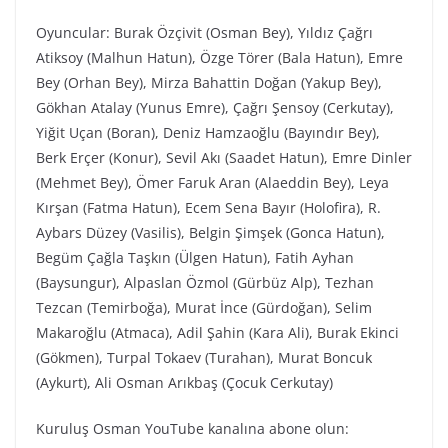
Oyuncular: Burak Özçivit (Osman Bey), Yıldız Çağrı
Atiksoy (Malhun Hatun), Özge Törer (Bala Hatun), Emre
Bey (Orhan Bey), Mirza Bahattin Doğan (Yakup Bey),
Gökhan Atalay (Yunus Emre), Çağrı Şensoy (Cerkutay),
Yiğit Uçan (Boran), Deniz Hamzaoğlu (Bayındır Bey),
Berk Erçer (Konur), Sevil Akı (Saadet Hatun), Emre Dinler
(Mehmet Bey), Ömer Faruk Aran (Alaeddin Bey), Leya
Kırşan (Fatma Hatun), Ecem Sena Bayır (Holofira), R.
Aybars Düzey (Vasilis), Belgin Şimşek (Gonca Hatun),
Begüm Çağla Taşkın (Ülgen Hatun), Fatih Ayhan
(Baysungur), Alpaslan Özmol (Gürbüz Alp), Tezhan
Tezcan (Temirboğa), Murat İnce (Gürdoğan), Selim
Makaroğlu (Atmaca), Adil Şahin (Kara Ali), Burak Ekinci
(Gökmen), Turpal Tokaev (Turahan), Murat Boncuk
(Aykurt), Ali Osman Arıkbaş (Çocuk Cerkutay)
Kuruluş Osman YouTube kanalına abone olun: