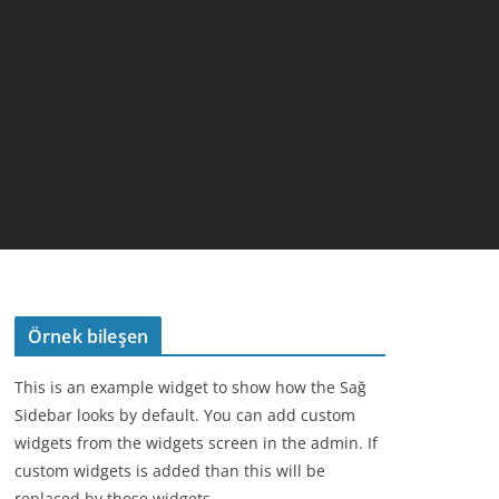
Örnek bileşen
This is an example widget to show how the Sağ
Sidebar looks by default. You can add custom
widgets from the widgets screen in the admin. If
custom widgets is added than this will be
replaced by those widgets.