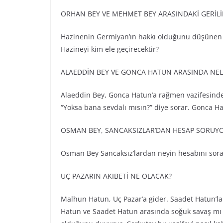
ORHAN BEY VE MEHMET BEY ARASINDAKİ GERİL
Hazinenin Germiyan’ın hakkı olduğunu düşünen 
Hazineyi kim ele geçirecektir?
ALAEDDİN BEY VE GONCA HATUN ARASINDA NEL
Alaeddin Bey, Gonca Hatun’a rağmen vazifesinde 
“Yoksa bana sevdalı mısın?” diye sorar. Gonca H
OSMAN BEY, SANCAKSIZLAR’DAN HESAP SORUYO
Osman Bey Sancaksız’lardan neyin hesabını sorar
UÇ PAZARIN AKIBETİ NE OLACAK?
Malhun Hatun, Uç Pazar’a gider. Saadet Hatun’la
Hatun ve Saadet Hatun arasında soğuk savaş mı b