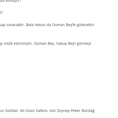
ul etmiştir?
R?
ap soracaktır. Bala Hatun da Osman Bey’le gidecektir.
ayı mülk edinmiştir. Osman Bey, Yakup Bey’i görmeyi
ur Güldalı, Ali Ozan Salkım, Aslı Zeynep Peker Bozdağ