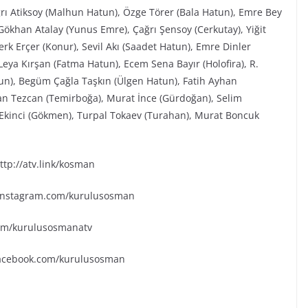
ğrı Atiksoy (Malhun Hatun), Özge Törer (Bala Hatun), Emre Bey
ökhan Atalay (Yunus Emre), Çağrı Şensoy (Cerkutay), Yiğit
rk Erçer (Konur), Sevil Akı (Saadet Hatun), Emre Dinler
eya Kırşan (Fatma Hatun), Ecem Sena Bayır (Holofira), R.
tun), Begüm Çağla Taşkın (Ülgen Hatun), Fatih Ayhan
an Tezcan (Temirboğa), Murat İnce (Gürdoğan), Selim
k Ekinci (Gökmen), Turpal Tokaev (Turahan), Murat Boncuk
tp://atv.link/kosman
.instagram.com/kurulusosman
.com/kurulusosmanatv
facebook.com/kurulusosman