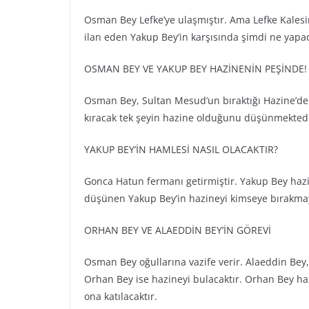
Osman Bey Lefke’ye ulaşmıştır. Ama Lefke Kales
ilan eden Yakup Bey’in karşısında şimdi ne yapa
OSMAN BEY VE YAKUP BEY HAZİNENİN PEŞİNDE!
Osman Bey, Sultan Mesud’un bıraktığı Hazine’de
kıracak tek şeyin hazine olduğunu düşünmekted
YAKUP BEY’İN HAMLESİ NASIL OLACAKTIR?
Gonca Hatun fermanı getirmiştir. Yakup Bey hazine
düşünen Yakup Bey’in hazineyi kimseye bırakmaya
ORHAN BEY VE ALAEDDİN BEY’İN GÖREVİ
Osman Bey oğullarına vazife verir. Alaeddin Bey,
Orhan Bey ise hazineyi bulacaktır. Orhan Bey hazi
ona katılacaktır.