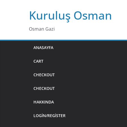
Skip
Kuruluş Osman
to
content
Osman Gazi
ANASAYFA
CART
CHECKOUT
CHECKOUT
HAKKINDA
LOGIN/REGISTER