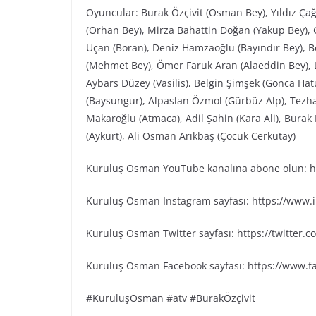
Oyuncular: Burak Özçivit (Osman Bey), Yıldız Ça
(Orhan Bey), Mirza Bahattin Doğan (Yakup Bey), G
Uçan (Boran), Deniz Hamzaoğlu (Bayındır Bey), Be
(Mehmet Bey), Ömer Faruk Aran (Alaeddin Bey), L
Aybars Düzey (Vasilis), Belgin Şimşek (Gonca Ha
(Baysungur), Alpaslan Özmol (Gürbüz Alp), Tezh
Makaroğlu (Atmaca), Adil Şahin (Kara Ali), Bura
(Aykurt), Ali Osman Arıkbaş (Çocuk Cerkutay)
Kuruluş Osman YouTube kanalına abone olun: ht
Kuruluş Osman Instagram sayfası: https://www
Kuruluş Osman Twitter sayfası: https://twitter
Kuruluş Osman Facebook sayfası: https://www.
#KuruluşOsman #atv #BurakÖzçivit