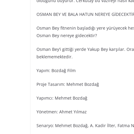
olduğunu duyurur. Cerkutay bu vazifeyi nasıl kab
OSMAN BEY VE BALA HATUN NEREYE GİDECEKTİ
Osman Bey fitnenin başladığı yere yürüyecek hes
Osman Bey nereye gidecektir?
Osman Bey’i gittiği yerde Yakup Bey karşılar. Or
beklememektedir.
Yapım: Bozdağ Fi̇lm
Proje Tasarım: Mehmet Bozdağ
Yapımcı: Mehmet Bozdağ
Yönetmen: Ahmet Yılmaz
Senaryo: Mehmet Bozdağ, A. Kadir İlter, Fatma N