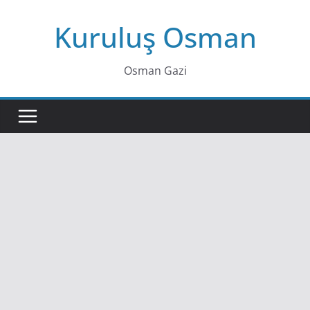
Skip
Kuruluş Osman
to
content
Osman Gazi