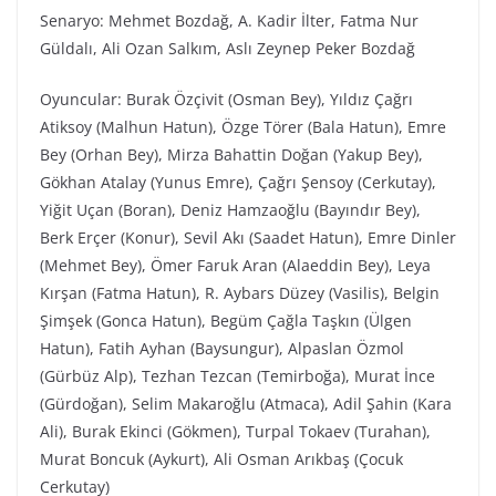
Senaryo: Mehmet Bozdağ, A. Kadir İlter, Fatma Nur
Güldalı, Ali Ozan Salkım, Aslı Zeynep Peker Bozdağ
Oyuncular: Burak Özçivit (Osman Bey), Yıldız Çağrı
Atiksoy (Malhun Hatun), Özge Törer (Bala Hatun), Emre
Bey (Orhan Bey), Mirza Bahattin Doğan (Yakup Bey),
Gökhan Atalay (Yunus Emre), Çağrı Şensoy (Cerkutay),
Yiğit Uçan (Boran), Deniz Hamzaoğlu (Bayındır Bey),
Berk Erçer (Konur), Sevil Akı (Saadet Hatun), Emre Dinler
(Mehmet Bey), Ömer Faruk Aran (Alaeddin Bey), Leya
Kırşan (Fatma Hatun), R. Aybars Düzey (Vasilis), Belgin
Şimşek (Gonca Hatun), Begüm Çağla Taşkın (Ülgen
Hatun), Fatih Ayhan (Baysungur), Alpaslan Özmol
(Gürbüz Alp), Tezhan Tezcan (Temirboğa), Murat İnce
(Gürdoğan), Selim Makaroğlu (Atmaca), Adil Şahin (Kara
Ali), Burak Ekinci (Gökmen), Turpal Tokaev (Turahan),
Murat Boncuk (Aykurt), Ali Osman Arıkbaş (Çocuk
Cerkutay)