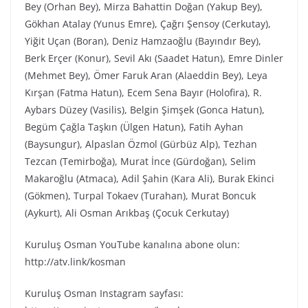
Bey (Orhan Bey), Mirza Bahattin Doğan (Yakup Bey),
Gökhan Atalay (Yunus Emre), Çağrı Şensoy (Cerkutay),
Yiğit Uçan (Boran), Deniz Hamzaoğlu (Bayındır Bey),
Berk Erçer (Konur), Sevil Akı (Saadet Hatun), Emre Dinler
(Mehmet Bey), Ömer Faruk Aran (Alaeddin Bey), Leya
Kırşan (Fatma Hatun), Ecem Sena Bayır (Holofira), R.
Aybars Düzey (Vasilis), Belgin Şimşek (Gonca Hatun),
Begüm Çağla Taşkın (Ülgen Hatun), Fatih Ayhan
(Baysungur), Alpaslan Özmol (Gürbüz Alp), Tezhan
Tezcan (Temirboğa), Murat İnce (Gürdoğan), Selim
Makaroğlu (Atmaca), Adil Şahin (Kara Ali), Burak Ekinci
(Gökmen), Turpal Tokaev (Turahan), Murat Boncuk
(Aykurt), Ali Osman Arıkbaş (Çocuk Cerkutay)
Kuruluş Osman YouTube kanalına abone olun:
http://atv.link/kosman
Kuruluş Osman Instagram sayfası: