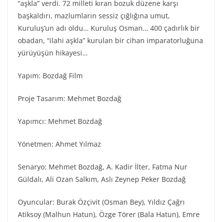
“aşkla” verdi. 72 milleti kıran bozuk düzene karşı
başkaldırı, mazlumların sessiz çığlığına umut,
Kuruluş’un adı oldu… Kuruluş Osman… 400 çadırlık bir
obadan, “ilahi aşkla” kurulan bir cihan imparatorluğuna
yürüyüşün hikayesi…
Yapım: Bozdağ Fi̇lm
Proje Tasarım: Mehmet Bozdağ
Yapımcı: Mehmet Bozdağ
Yönetmen: Ahmet Yılmaz
Senaryo: Mehmet Bozdağ, A. Kadir İlter, Fatma Nur
Güldalı, Ali Ozan Salkım, Aslı Zeynep Peker Bozdağ
Oyuncular: Burak Özçivit (Osman Bey), Yıldız Çağrı
Atiksoy (Malhun Hatun), Özge Törer (Bala Hatun), Emre