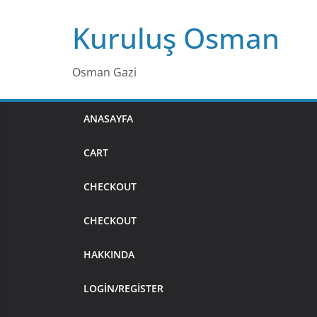
Skip
Kuruluş Osman
to
content
Osman Gazi
ANASAYFA
CART
CHECKOUT
CHECKOUT
HAKKINDA
LOGIN/REGISTER