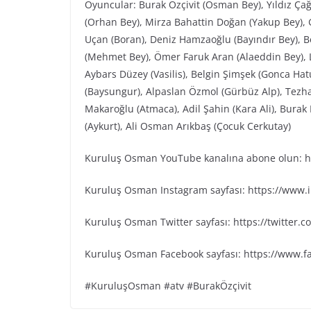
Oyuncular: Burak Özçivit (Osman Bey), Yıldız Ça
(Orhan Bey), Mirza Bahattin Doğan (Yakup Bey), G
Uçan (Boran), Deniz Hamzaoğlu (Bayındır Bey), Be
(Mehmet Bey), Ömer Faruk Aran (Alaeddin Bey), L
Aybars Düzey (Vasilis), Belgin Şimşek (Gonca Ha
(Baysungur), Alpaslan Özmol (Gürbüz Alp), Tezh
Makaroğlu (Atmaca), Adil Şahin (Kara Ali), Bura
(Aykurt), Ali Osman Arıkbaş (Çocuk Cerkutay)
Kuruluş Osman YouTube kanalına abone olun: ht
Kuruluş Osman Instagram sayfası: https://www
Kuruluş Osman Twitter sayfası: https://twitter
Kuruluş Osman Facebook sayfası: https://www.
#KuruluşOsman #atv #BurakÖzçivit