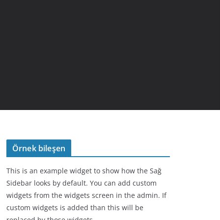
Örnek bileşen
This is an example widget to show how the Sağ
Sidebar looks by default. You can add custom
widgets from the widgets screen in the admin. If
custom widgets is added than this will be
replaced by those widgets.