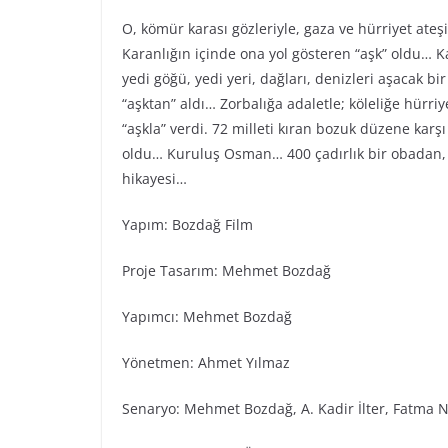
O, kömür karası gözleriyle, gaza ve hürriyet ateş
Karanlığın içinde ona yol gösteren “aşk” oldu… Ka
yedi göğü, yedi yeri, dağları, denizleri aşacak bi
“aşktan” aldı… Zorbalığa adaletle; köleliğe hürr
“aşkla” verdi. 72 milleti kıran bozuk düzene karş
oldu… Kuruluş Osman… 400 çadırlık bir obadan, 
hikayesi…
Yapım: Bozdağ Fi̇lm
Proje Tasarım: Mehmet Bozdağ
Yapımcı: Mehmet Bozdağ
Yönetmen: Ahmet Yılmaz
Senaryo: Mehmet Bozdağ, A. Kadir İlter, Fatma N