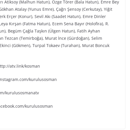
ğrı Atiksoy (Malhun Hatun), Özge Törer (Bala Hatun), Emre Bey
ökhan Atalay (Yunus Emre), Çağrı Şensoy (Cerkutay), Yiğit
rk Erçer (Konur), Sevil Akı (Saadet Hatun), Emre Dinler
eya Kırşan (Fatma Hatun), Ecem Sena Bayır (Holofira), R.
tun), Begüm Çağla Taşkın (Ülgen Hatun), Fatih Ayhan
an Tezcan (Temirboğa), Murat İnce (Gürdoğan), Selim
k Ekinci (Gökmen), Turpal Tokaev (Turahan), Murat Boncuk
tp://atv.link/kosman
.instagram.com/kurulusosman
.com/kurulusosmanatv
facebook.com/kurulusosman