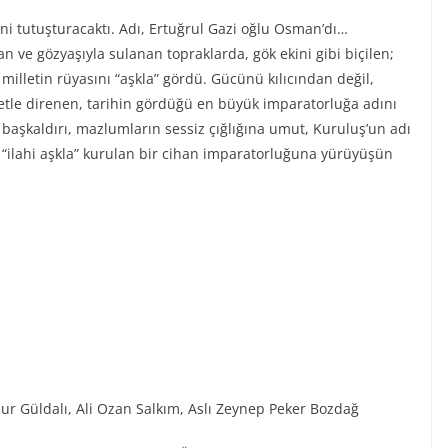
ini tutuşturacaktı. Adı, Ertuğrul Gazi oğlu Osman’dı…
n ve gözyaşıyla sulanan topraklarda, gök ekini gibi biçilen;
r milletin rüyasını “aşkla” gördü. Gücünü kılıcından değil,
iyetle direnen, tarihin gördüğü en büyük imparatorluğa adını
ı başkaldırı, mazlumların sessiz çığlığına umut, Kuruluş’un adı
“ilahi aşkla” kurulan bir cihan imparatorluğuna yürüyüşün
ur Güldalı, Ali Ozan Salkım, Aslı Zeynep Peker Bozdağ