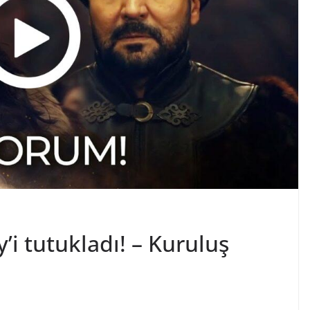
’i tutukladı! – Kuruluş