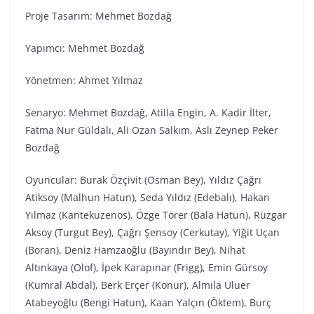
Proje Tasarım: Mehmet Bozdağ
Yapımcı: Mehmet Bozdağ
Yönetmen: Ahmet Yılmaz
Senaryo: Mehmet Bozdağ, Atilla Engin, A. Kadir İlter,
Fatma Nur Güldalı, Ali Ozan Salkım, Aslı Zeynep Peker
Bozdağ
Oyuncular: Burak Özçivit (Osman Bey), Yıldız Çağrı
Atiksoy (Malhun Hatun), Seda Yıldız (Edebalı), Hakan
Yılmaz (Kantekuzenos), Özge Törer (Bala Hatun), Rüzgar
Aksoy (Turgut Bey), Çağrı Şensoy (Cerkutay), Yiğit Uçan
(Boran), Deniz Hamzaoğlu (Bayındır Bey), Nihat
Altınkaya (Olof), İpek Karapınar (Frigg), Emin Gürsoy
(Kumral Abdal), Berk Erçer (Konur), Almıla Uluer
Atabeyoğlu (Bengi Hatun), Kaan Yalçın (Öktem), Burç