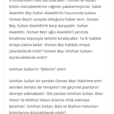
o cendereden nasıl kurtulacaktır? Osman ve alpları
bütün mücadelelerine rağmen yakalanmıştırlar. Fakat
Alaeddin Bey Sultan Alaeddin’in huzurunda babası
Osman Bey’in sarayda olduğunu haber verir. Osman
Bey, Sultan Alaeddin’le karşı karşıyadır. Sultan
Alaeddin, Osman Bey’i oğlu Alaeddin’i yanında
bırakması koşuluyla serbest bırakacaktır. Ta ki hakikat
ortaya çıkana kadar. Osman Bey hakikati ortaya
çıkarabilecek midir? Osman Bey, İsmihan Sultan’ı
durdurabilecek midir?
İsmihan Sultan’ın ”öldürün” emri!
İsmihan Sultan bir yandan Osman Bey’i öldürtme emri
verirken kendisi de Yenişehir’i ele geçirme planlarını
devreye sokmaktadır. Öte yandan İsmihan Sultan, Bala
Hatun ile Malhun Hatun arasına nifak sokmaya
kararlıdır. İsmihan Sultan; Bala ve Malhun Hatunları
birbirlerine düşürebilecek midir?