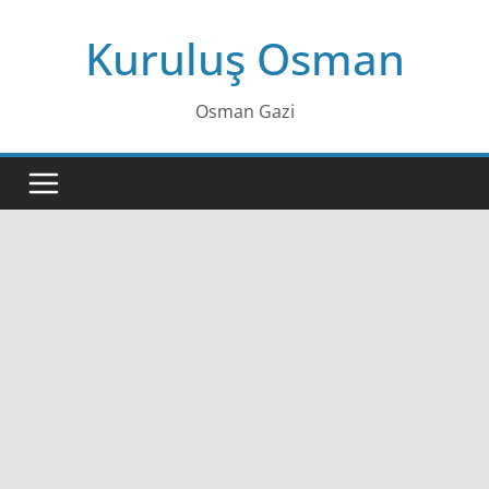
Skip
Kuruluş Osman
to
content
Osman Gazi