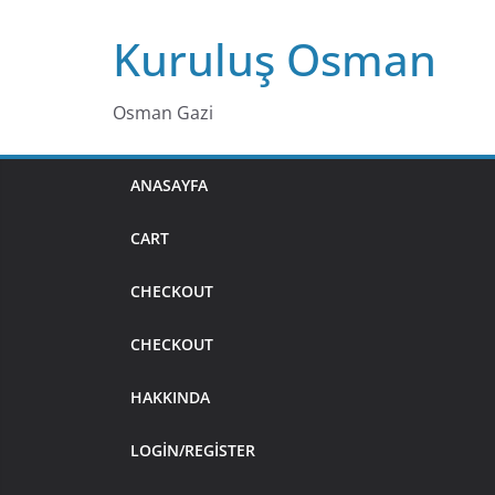
Skip
Kuruluş Osman
to
content
Osman Gazi
ANASAYFA
CART
CHECKOUT
CHECKOUT
HAKKINDA
LOGIN/REGISTER