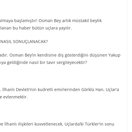
ulmaya başlamıştır! Osman Bey artık müstakil beylik
ılanan bu haber bütün uçlara yayılır.
M NASIL SONUÇLANACAK?
dır. Osman Bey’in kendisine diş gösterdiğini düşünen Yakup
ya geldiğinde nasıl bir tavır sergileyecektir?
 İlhanlı Devleti’nin kudretli emirlerinden Görklü Han, Uçlar’a
le evlenmektir.
 İlhanlı ilişkileri kuvvetlenecek, Uçlarda’ki Türkler’in sonu