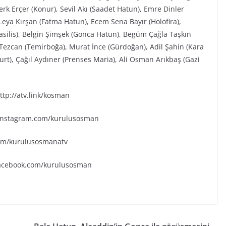
rk Erçer (Konur), Sevil Akı (Saadet Hatun), Emre Dinler
eya Kırşan (Fatma Hatun), Ecem Sena Bayır (Holofira),
Vasilis), Belgin Şimşek (Gonca Hatun), Begüm Çağla Taşkın
Tezcan (Temirboğa), Murat İnce (Gürdoğan), Adil Şahin (Kara
urt), Çağıl Aydıner (Prenses Maria), Ali Osman Arıkbaş (Gazi
tp://atv.link/kosman
.instagram.com/kurulusosman
.com/kurulusosmanatv
facebook.com/kurulusosman