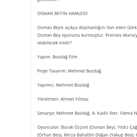
OSMAN BEY’İN HAMLESİ!
Osman Bey’e açıkça düşmanlığını ilan eden Görkl
Osman Bey oyununu kurmuştur. Prenses Maria’yı 
olabilecek midir?
Yapım: Bozdağ Fi̇lm
Proje Tasarım: Mehmet Bozdağ
Yapımcı: Mehmet Bozdağ
Yönetmen: Ahmet Yılmaz
Senaryo: Mehmet Bozdağ, A. Kadir İlter, Fatma N
Oyuncular: Burak Özçivit (Osman Bey), Yıldız Ça
(Orhan Bey), Mirza Bahattin Doğan (Yakup Bey), G