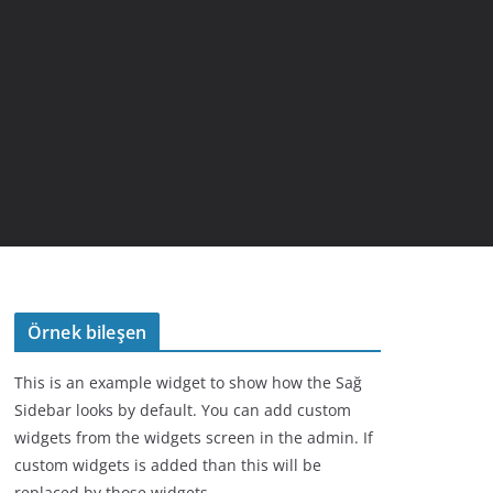
Örnek bileşen
This is an example widget to show how the Sağ
Sidebar looks by default. You can add custom
widgets from the widgets screen in the admin. If
custom widgets is added than this will be
replaced by those widgets.