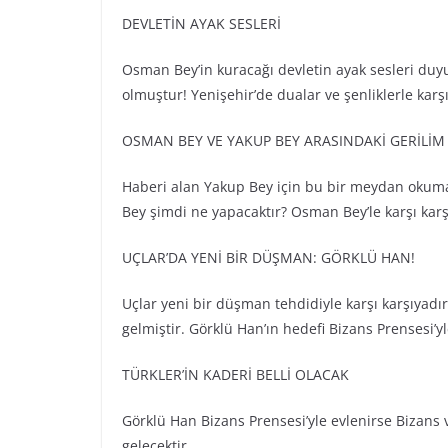
DEVLETİN AYAK SESLERİ
Osman Bey’in kuracağı devletin ayak sesleri duy
olmuştur! Yenişehir’de dualar ve şenliklerle karş
OSMAN BEY VE YAKUP BEY ARASINDAKİ GERİLİ
Haberi alan Yakup Bey için bu bir meydan okuma
Bey şimdi ne yapacaktır? Osman Bey’le karşı karşı
UÇLAR’DA YENİ BİR DÜŞMAN: GÖRKLÜ HAN!
Uçlar yeni bir düşman tehdidiyle karşı karşıyadır.
gelmiştir. Görklü Han’ın hedefi Bizans Prensesi’y
TÜRKLER’İN KADERİ BELLİ OLACAK
Görklü Han Bizans Prensesi’yle evlenirse Bizans ve
gelecektir.