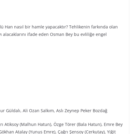
ü Han nasıl bir hamle yapacaktır? Tehlikenin farkında olan
alacaklarını ifade eden Osman Bey bu evliliğe engel
ur Güldalı, Ali Ozan Salkım, Aslı Zeynep Peker Bozdağ
ğrı Atiksoy (Malhun Hatun), Özge Törer (Bala Hatun), Emre Bey
ökhan Atalay (Yunus Emre), Çağrı Şensoy (Cerkutay), Yiğit