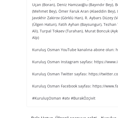
Uçan (Boran), Deniz Hamzaoğlu (Bayındır Bey), Be
(Mehmet Bey), Ömer Faruk Aran (Alaeddin Bey), L
Javokhir Zakirov (Görklü Han), R. Aybars Düzey (
(Ülgen Hatun), Fatih Ayhan (Baysungur), Tezhan 
Ali), Turpal Tokaev (Turahan), Murat Boncuk (Ayk
Alp)
Kuruluş Osman YouTube kanalına abone olun: ht
Kuruluş Osman Instagram sayfası: https://www
Kuruluş Osman Twitter sayfası: https://twitter
Kuruluş Osman Facebook sayfası: https://www.
#KuruluşOsman #atv #BurakÖzçivit