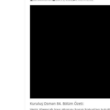
Kuruluş Osman 84. Bölüm Özeti:
Vezir Alemşah kayı obasını basıp hatunları tutuk