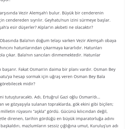
rşısında Vezir Alemşah’ı bulur. Büyük bir cenderenin
in cendereden sıyrılır. Geyhatu’nun izini sürmeye başlar.
ah’a esir düşerler? Alplar’ın akıbeti ne olacaktır?
ı Obasında Bala’nın doğum telaşı varken Vezir Alemşah obaya
hıncını hatunlarından çıkarmaya kararlıdır. Hatunları
yola çıkar. Bala’nın sancıları dinmemektedir. Hatunlar
 başarır. Fakat Osman’ın daima bir planı vardır. Osman Bey
yhatu’ya hesap sormak için uğraş veren Osman Bey Bala
görebilecek midir?
ini tutuşturacaktı. Adı, Ertuğrul Gazi oğlu Osman’dı…
n ve gözyaşıyla sulanan topraklarda, gök ekini gibi biçilen;
r milletin rüyasını “aşkla” gördü. Gücünü kılıcından değil,
iyetle direnen, tarihin gördüğü en büyük imparatorluğa adını
ı başkaldırı, mazlumların sessiz çığlığına umut, Kuruluş’un adı