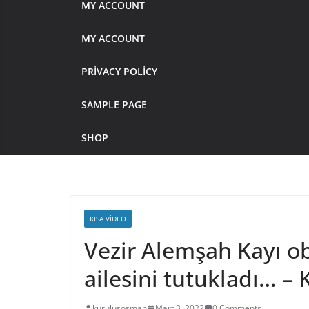
MY ACCOUNT
MY ACCOUNT
PRIVACY POLICY
SAMPLE PAGE
SHOP
KISA VIDEO
Vezir Alemşah Kayı o
ailesini tutukladı… 
kurulusosman
Mart 3, 2022
0 Comments