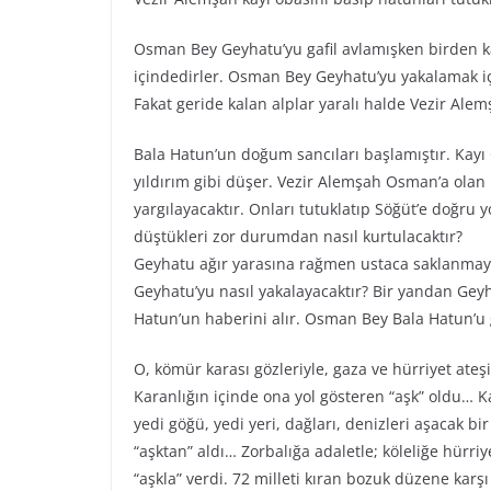
Osman Bey Geyhatu’yu gafil avlamışken birden ka
içindedirler. Osman Bey Geyhatu’yu yakalamak iç
Fakat geride kalan alplar yaralı halde Vezir Alemş
Bala Hatun’un doğum sancıları başlamıştır. Kay
yıldırım gibi düşer. Vezir Alemşah Osman’a olan 
yargılayacaktır. Onları tutuklatıp Söğüt’e doğru 
düştükleri zor durumdan nasıl kurtulacaktır?
Geyhatu ağır yarasına rağmen ustaca saklanmayı
Geyhatu’yu nasıl yakalayacaktır? Bir yandan Ge
Hatun’un haberini alır. Osman Bey Bala Hatun’u 
O, kömür karası gözleriyle, gaza ve hürriyet ateş
Karanlığın içinde ona yol gösteren “aşk” oldu… Ka
yedi göğü, yedi yeri, dağları, denizleri aşacak bi
“aşktan” aldı… Zorbalığa adaletle; köleliğe hürr
“aşkla” verdi. 72 milleti kıran bozuk düzene karş