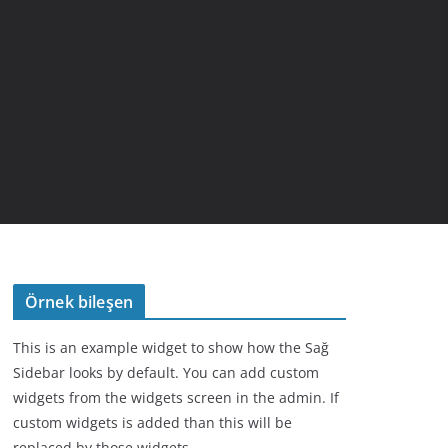
Örnek bileşen
This is an example widget to show how the Sağ
Sidebar looks by default. You can add custom
widgets from the widgets screen in the admin. If
custom widgets is added than this will be
replaced by those widgets.