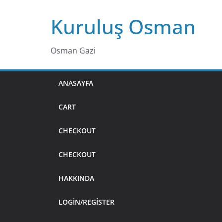
Skip
Kuruluş Osman
to
content
Osman Gazi
ANASAYFA
CART
CHECKOUT
CHECKOUT
HAKKINDA
LOGIN/REGISTER