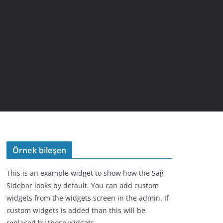
Örnek bileşen
This is an example widget to show how the Sağ
Sidebar looks by default. You can add custom
widgets from the widgets screen in the admin. If
custom widgets is added than this will be
replaced by those widgets.