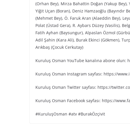
(Orhan Bey), Mirza Bahattin Doğan (Yakup Bey), 
Yiğit Uçan (Boran), Deniz Hamzaoğlu (Bayındır Bey
(Mehmet Bey), Ö. Faruk Aran (Alaeddin Bey), Leya
Polat (Üstad Gera), R. Aybars Düzey (Vasilis), B
Fatih Ayhan (Baysungur), Alpaslan Özmol (Gürbü
Adil Şahin (Kara Ali), Burak Ekinci (Gökmen), Tu
Arıkbaş (Çocuk Cerkutay)
Kuruluş Osman YouTube kanalına abone olun: ht
Kuruluş Osman Instagram sayfası: https://www
Kuruluş Osman Twitter sayfası: https://twitter
Kuruluş Osman Facebook sayfası: https://www.
#KuruluşOsman #atv #BurakÖzçivit