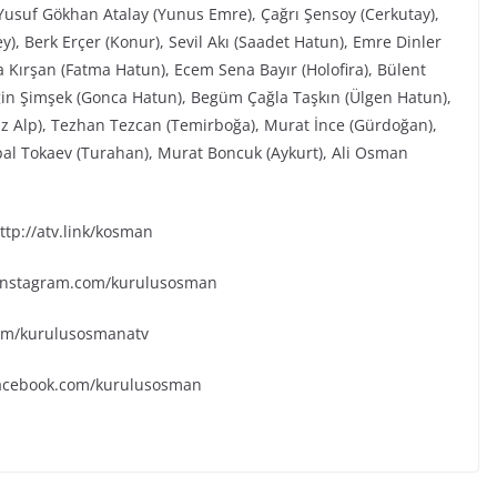
Yusuf Gökhan Atalay (Yunus Emre), Çağrı Şensoy (Cerkutay),
), Berk Erçer (Konur), Sevil Akı (Saadet Hatun), Emre Dinler
 Kırşan (Fatma Hatun), Ecem Sena Bayır (Holofira), Bülent
elgin Şimşek (Gonca Hatun), Begüm Çağla Taşkın (Ülgen Hatun),
z Alp), Tezhan Tezcan (Temirboğa), Murat İnce (Gürdoğan),
rpal Tokaev (Turahan), Murat Boncuk (Aykurt), Ali Osman
tp://atv.link/kosman
.instagram.com/kurulusosman
.com/kurulusosmanatv
facebook.com/kurulusosman