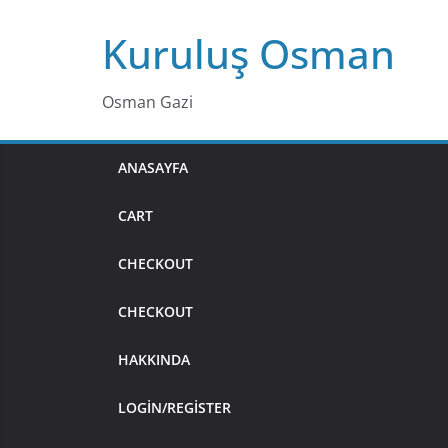
Skip
Kuruluş Osman
to
content
Osman Gazi
ANASAYFA
CART
CHECKOUT
CHECKOUT
HAKKINDA
LOGIN/REGISTER