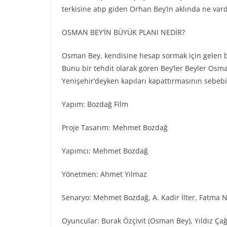
terkisine atıp giden Orhan Bey’in aklında ne vard
OSMAN BEY’İN BÜYÜK PLANI NEDİR?
Osman Bey, kendisine hesap sormak için gelen bü
Bunu bir tehdit olarak gören Bey’ler Beyler Os
Yenişehir’deyken kapıları kapattırmasının sebeb
Yapım: Bozdağ Fi̇lm
Proje Tasarım: Mehmet Bozdağ
Yapımcı: Mehmet Bozdağ
Yönetmen: Ahmet Yılmaz
Senaryo: Mehmet Bozdağ, A. Kadir İlter, Fatma N
Oyuncular: Burak Özçivit (Osman Bey), Yıldız Ça