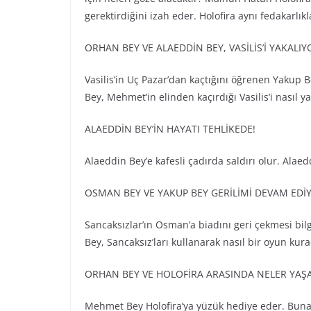
gerektirdiğini izah eder. Holofira aynı fedakarlık
ORHAN BEY VE ALAEDDİN BEY, VASİLİS’İ YAKALIY
Vasilis’in Uç Pazar’dan kaçtığını öğrenen Yakup 
Bey, Mehmet’in elinden kaçırdığı Vasilis’i nasıl 
ALAEDDİN BEY’İN HAYATI TEHLİKEDE!
Alaeddin Bey’e kafesli çadırda saldırı olur. Alaed
OSMAN BEY VE YAKUP BEY GERİLİMİ DEVAM EDİ
Sancaksızlar’ın Osman’a biadını geri çekmesi bil
Bey, Sancaksız’ları kullanarak nasıl bir oyun kura
ORHAN BEY VE HOLOFİRA ARASINDA NELER YAŞ
Mehmet Bey Holofira’ya yüzük hediye eder. Buna ş