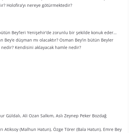
ır? Holofira’yı nereye götürmektedir?
tün Bey’leri Yenişehir’de zorunlu bir şekilde konuk eder…
man Bey’e düşman mı olacaktır? Osman Bey’in bütün Beyler
i nedir? Kendisini aklayacak hamle nedir?
ur Güldalı, Ali Ozan Salkım, Aslı Zeynep Peker Bozdağ
ğrı Atiksoy (Malhun Hatun), Özge Törer (Bala Hatun), Emre Bey