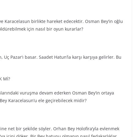
ve Karacelasun birlikte hareket edecektir. Osman Bey’in oğlu
öldürebilmek için nasıl bir oyun kurarlar?
Uç Pazar’ı basar. Saadet Hatun’la karşı karşıya gelirler. Bu
K Mİ?
Aralarındaki vuruşma devam ederken Osman Bey’in ortaya
 Bey Karacelasun’u ele geçirebilecek midir?
ine net bir şekilde söyler. Orhan Bey Holofira’yla evlenmek
’ya içini döker. Bir Bey hatunu olmanın nasıl fedakarlıklar