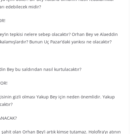
ları edebilecek midir?
OR!
Bey’in tepkisi nelere sebep olacaktır? Orhan Bey ve Alaeddin
yakalamışlardır? Bunun Uç Pazar’daki yankısı ne olacaktır?
din Bey bu saldırıdan nasıl kurtulacaktır?
YOR!
gisinin gizli olması Yakup Bey için neden önemlidir. Yakup
caktır?
ANACAK?
ahit olan Orhan Bey’i artık kimse tutamaz. Holofira’yı atının