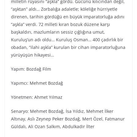
milletin rüyasını “aşkla” gördü. Gücünü kılıcından değil,
“aşktan” aldı… Zorbalığa adaletle; köleliğe hürriyetle
direnen, tarihin gördüğü en büyük imparatorluğa adını
“aşkla” verdi. 72 milleti kıran bozuk düzene karşı
başkaldırı, mazlumların sessiz çığlığına umut,
Kuruluş’un adı oldu… Kuruluş Osman… 400 çadırlık bir
obadan, “ilahi aşkla” kurulan bir cihan imparatorluğuna
yürüyüşün hikayesi…
Yapım: Bozdağ Film
Yapımcı: Mehmet Bozdağ
Yönetmen: Ahmet Yılmaz
Senaryo: Mehmet Bozdağ, İsa Yıldız, Mehmet İlker
Altınay, Aslı Zeynep Peker Bozdağ, Mert Özel, Fatmanur
Güldalı, Ali Ozan Salkım, Abdulkadir İlter