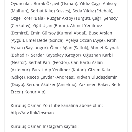
Oyuncular: Burak Özçivit (Osman), Yıldız Çağrı Atiksoy
(Malhun), Serhat Kılıç (Kosses), Seda Yıldız (Edebalı),
Özge Törer (Bala), Rüzgar Aksoy (Turgut), Çağrı Şensoy
(Cerkutay), Yiğit Uçan (Boran), Ahmet Yenilmez
(Demirci), Emin Gürsoy (Kumral Abdal), Buse Arslan
(Aygül), Emel Dede (Gonca), Açelya Özcan (Ayşe), Fatih
Ayhan (Baysungur), Ömer Ağan (Saltuk), Ahmet Kaynak
(Bahadır), Serdar Kayaokay (Gregor), Oğuzhan Karbi
(Nestor), Serhat Parıl (Feodor), Can Bartu Aslan
(Aktemur), Burak Alp Yenilmez (Kutan), Gizem Kala
(Gökçe), Recep Çavdar (Andreas), Rıdvan Uludaşdemir
(Diago), Serdar Akülker (Anselmo), Yazmeen Baker, Berk
Erçer ( Konur Alp).
Kuruluş Osman YouTube kanalına abone olun:
http://atv.link/kosman
Kuruluş Osman Instagram sayfası: