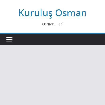
Skip
Kuruluş Osman
to
content
Osman Gazi