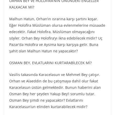
ORHAN BEY VE HOLOFİRA’NIN ÖNÜNDEKİ ENGELLER
KALKACAK MI?
Malhun Hatun, Orhan’ın ısrarına karşı şartını koşar.
Eğer Holofira Müslüman olursa evlenmelerine müsaade
edecektir. Fakat Holofira, Müslüman olmayacağını
söyler. Orhan Bey Holofira’yı ikna edebilecek midir? Uç
Pazar’da Holofira ve Aysima karşı karşıya gelir. Buna
şahit olan Malhun Hatun ne yapacaktır?
OSMAN BEY, EVLATLARINI KURTARABİLECEK Mİ?
Vasilis takasında Karacelasun ve Mehmet Bey çatışır.
Orhan ve Alaeddin de bu çatışmaya dahil olur fakat
Karacelasun üstün gelmektedir. Bunun haberini alan
Osman Bey her şeyden Yakup Bey’i sorumlu tutar.
Osman Bey şimdi ne yapacaktır? Evlatlarını
Karacelasun’un elinden kurtarabilecek midir?