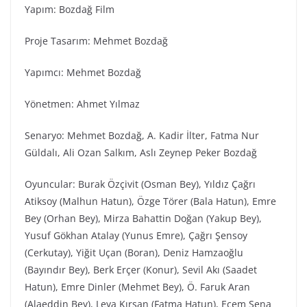
Yapım: Bozdağ Fi̇lm
Proje Tasarım: Mehmet Bozdağ
Yapımcı: Mehmet Bozdağ
Yönetmen: Ahmet Yılmaz
Senaryo: Mehmet Bozdağ, A. Kadir İlter, Fatma Nur
Güldalı, Ali Ozan Salkım, Aslı Zeynep Peker Bozdağ
Oyuncular: Burak Özçivit (Osman Bey), Yıldız Çağrı
Atiksoy (Malhun Hatun), Özge Törer (Bala Hatun), Emre
Bey (Orhan Bey), Mirza Bahattin Doğan (Yakup Bey),
Yusuf Gökhan Atalay (Yunus Emre), Çağrı Şensoy
(Cerkutay), Yiğit Uçan (Boran), Deniz Hamzaoğlu
(Bayındır Bey), Berk Erçer (Konur), Sevil Akı (Saadet
Hatun), Emre Dinler (Mehmet Bey), Ö. Faruk Aran
(Alaeddin Bey), Leya Kırşan (Fatma Hatun), Ecem Sena