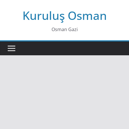
Skip
Kuruluş Osman
to
content
Osman Gazi