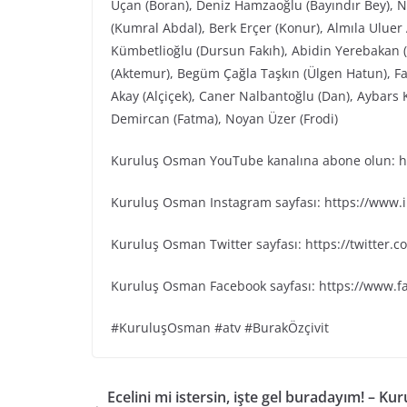
Uçan (Boran), Deniz Hamzaoğlu (Bayındır Bey), Ni
(Kumral Abdal), Berk Erçer (Konur), Almıla Uluer
Kümbetlioğlu (Dursun Fakıh), Abidin Yerebakan 
(Aktemur), Begüm Çağla Taşkın (Ülgen Hatun), Fa
Akay (Alçiçek), Caner Nalbantoğlu (Dan), Aybars
Demircan (Fatma), Noyan Üzer (Frodi)
Kuruluş Osman YouTube kanalına abone olun: ht
Kuruluş Osman Instagram sayfası: https://www
Kuruluş Osman Twitter sayfası: https://twitter
Kuruluş Osman Facebook sayfası: https://www.
#KuruluşOsman #atv #BurakÖzçivit
Ecelini mi istersin, işte gel buradayım! – Kur