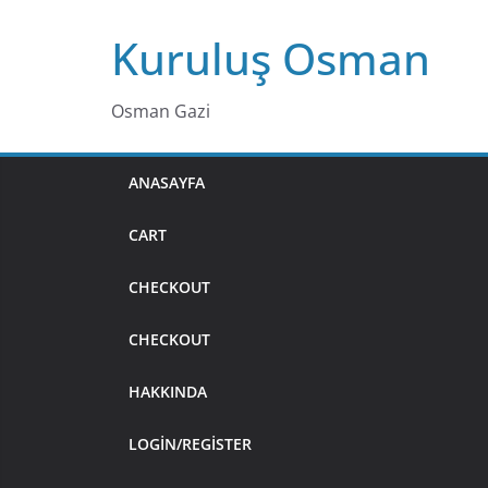
Skip
Kuruluş Osman
to
content
Osman Gazi
ANASAYFA
CART
CHECKOUT
CHECKOUT
HAKKINDA
LOGIN/REGISTER