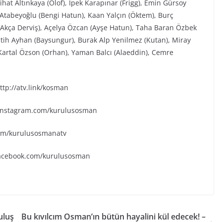
hat Altınkaya (Olof), İpek Karapınar (Frigg), Emin Gürsoy
 Atabeyoğlu (Bengi Hatun), Kaan Yalçın (Öktem), Burç
(Akça Derviş), Açelya Özcan (Ayşe Hatun), Taha Baran Özbek
tih Ayhan (Baysungur), Burak Alp Yenilmez (Kutan), Miray
 Kartal Özson (Orhan), Yaman Balcı (Alaeddin), Cemre
tp://atv.link/kosman
.instagram.com/kurulusosman
.com/kurulusosmanatv
facebook.com/kurulusosman
uluş
Bu kıvılcım Osman’ın bütün hayalini kül edecek! –