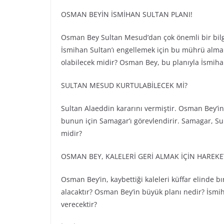
OSMAN BEYİN İSMİHAN SULTAN PLANI!
Osman Bey Sultan Mesud’dan çok önemli bir bilg
İsmihan Sultan’ı engellemek için bu mührü alma 
olabilecek midir? Osman Bey, bu planıyla İsmiha
SULTAN MESUD KURTULABİLECEK Mİ?
Sultan Alaeddin kararını vermiştir. Osman Bey’in
bunun için Samagar’ı görevlendirir. Samagar, Su
midir?
OSMAN BEY, KALELERİ GERİ ALMAK İÇİN HAREK
Osman Bey’in, kaybettiği kaleleri küffar elinde b
alacaktır? Osman Bey’in büyük planı nedir? İsmih
verecektir?