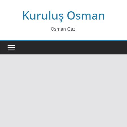
Skip
Kuruluş Osman
to
content
Osman Gazi