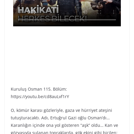
Kuruluş Osman 115. Bölüm:
https://youtu.be/cd8auLvf1rY
O, kömür karası gözleriyle, gaza ve hürriyet ateşini
tutuşturacaktı. Adı, Ertuğrul Gazi oğlu Osman’dı…
Karanlığın içinde ona yol gösteren “aşk” oldu… Kan ve
gözyaşıyla sulanan topraklarda, gök ekini gibi biçilen;