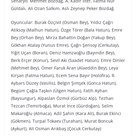
Senaryo: Mehmet Bozdağ, A. Kadir İlter, Fatma Nur
Güldalı, Ali Ozan Salkım, Aslı Zeynep Peker Bozdağ
Oyuncular: Burak Özçivit (Osman Bey), Yıldız Çağrı
Atiksoy (Malhun Hatun), Özge Törer (Bala Hatun), Emre
Bey (Orhan Bey), Mirza Bahattin Doğan (Yakup Bey),
Gökhan Atalay (Yunus Emre), Çağrı Şensoy (Cerkutay),
Yiğit Uçan (Boran), Deniz Hamzaoğlu (Bayındır Bey),
Berk Erçer (Konur), Sevil Akı (Saadet Hatun), Emre Dinler
(Mehmet Bey), Ömer Faruk Aran (Alaeddin Bey), Leya
Kırşan (Fatma Hatun), Ecem Sena Bayır (Holofira), R.
Aybars Düzey (Vasilis), Belgin Şimşek (Gonca Hatun),
Begüm Çağla Taşkın (Ülgen Hatun), Fatih Ayhan
(Baysungur), Alpaslan Özmol (Gürbüz Alp), Tezhan
Tezcan (Temirboğa), Murat İnce (Gürdoğan), Selim
Makaroğlu (Atmaca), Adil Şahin (Kara Ali), Burak Ekinci
(Gökmen), Turpal Tokaev (Turahan), Murat Boncuk
(Aykurt), Ali Osman Arıkbaş (Çocuk Cerkutay)