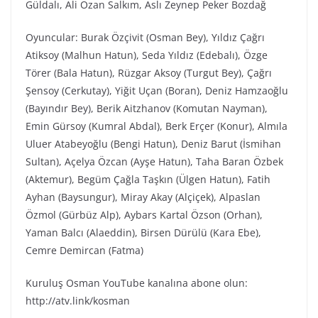
Güldalı, Ali Ozan Salkım, Aslı Zeynep Peker Bozdağ
Oyuncular: Burak Özçivit (Osman Bey), Yıldız Çağrı
Atiksoy (Malhun Hatun), Seda Yıldız (Edebalı), Özge
Törer (Bala Hatun), Rüzgar Aksoy (Turgut Bey), Çağrı
Şensoy (Cerkutay), Yiğit Uçan (Boran), Deniz Hamzaoğlu
(Bayındır Bey), Berik Aitzhanov (Komutan Nayman),
Emin Gürsoy (Kumral Abdal), Berk Erçer (Konur), Almıla
Uluer Atabeyoğlu (Bengi Hatun), Deniz Barut (İsmihan
Sultan), Açelya Özcan (Ayşe Hatun), Taha Baran Özbek
(Aktemur), Begüm Çağla Taşkın (Ülgen Hatun), Fatih
Ayhan (Baysungur), Miray Akay (Alçiçek), Alpaslan
Özmol (Gürbüz Alp), Aybars Kartal Özson (Orhan),
Yaman Balcı (Alaeddin), Birsen Dürülü (Kara Ebe),
Cemre Demircan (Fatma)
Kuruluş Osman YouTube kanalına abone olun:
http://atv.link/kosman