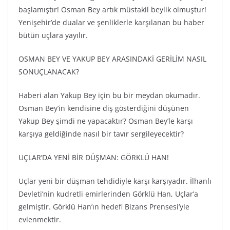
başlamıştır! Osman Bey artık müstakil beylik olmuştur!
Yenişehir’de dualar ve şenliklerle karşılanan bu haber
bütün uçlara yayılır.
OSMAN BEY VE YAKUP BEY ARASINDAKİ GERİLİM NASIL
SONUÇLANACAK?
Haberi alan Yakup Bey için bu bir meydan okumadır.
Osman Bey’in kendisine diş gösterdiğini düşünen
Yakup Bey şimdi ne yapacaktır? Osman Bey’le karşı
karşıya geldiğinde nasıl bir tavır sergileyecektir?
UÇLAR’DA YENİ BİR DÜŞMAN: GÖRKLÜ HAN!
Uçlar yeni bir düşman tehdidiyle karşı karşıyadır. İlhanlı
Devleti’nin kudretli emirlerinden Görklü Han, Uçlar’a
gelmiştir. Görklü Han’ın hedefi Bizans Prensesi’yle
evlenmektir.