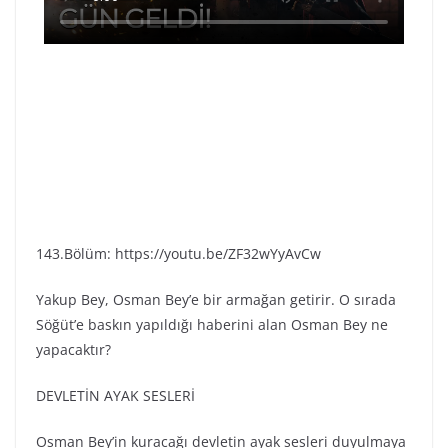
143.Bölüm: https://youtu.be/ZF32wYyAvCw
Yakup Bey, Osman Bey’e bir armağan getirir. O sırada
Söğüt’e baskın yapıldığı haberini alan Osman Bey ne
yapacaktır?
DEVLETİN AYAK SESLERİ
Osman Bey’in kuracağı devletin ayak sesleri duyulmaya