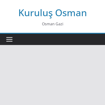
Skip
Kuruluş Osman
to
content
Osman Gazi