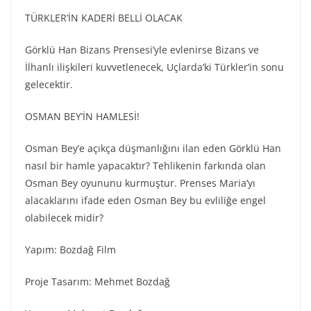
TÜRKLER’İN KADERİ BELLİ OLACAK
Görklü Han Bizans Prensesi’yle evlenirse Bizans ve
İlhanlı ilişkileri kuvvetlenecek, Uçlarda’ki Türkler’in sonu
gelecektir.
OSMAN BEY’İN HAMLESİ!
Osman Bey’e açıkça düşmanlığını ilan eden Görklü Han
nasıl bir hamle yapacaktır? Tehlikenin farkında olan
Osman Bey oyununu kurmuştur. Prenses Maria’yı
alacaklarını ifade eden Osman Bey bu evliliğe engel
olabilecek midir?
Yapım: Bozdağ Fi̇lm
Proje Tasarım: Mehmet Bozdağ