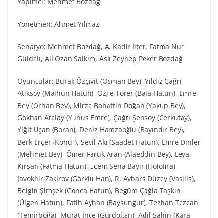
Yapımcı: Mehmet Bozdağ
Yönetmen: Ahmet Yılmaz
Senaryo: Mehmet Bozdağ, A. Kadir İlter, Fatma Nur
Güldalı, Ali Ozan Salkım, Aslı Zeynep Peker Bozdağ
Oyuncular: Burak Özçivit (Osman Bey), Yıldız Çağrı
Atiksoy (Malhun Hatun), Özge Törer (Bala Hatun), Emre
Bey (Orhan Bey), Mirza Bahattin Doğan (Yakup Bey),
Gökhan Atalay (Yunus Emre), Çağrı Şensoy (Cerkutay),
Yiğit Uçan (Boran), Deniz Hamzaoğlu (Bayındır Bey),
Berk Erçer (Konur), Sevil Akı (Saadet Hatun), Emre Dinler
(Mehmet Bey), Ömer Faruk Aran (Alaeddin Bey), Leya
Kırşan (Fatma Hatun), Ecem Sena Bayır (Holofira),
Javokhir Zakirov (Görklü Han), R. Aybars Düzey (Vasilis),
Belgin Şimşek (Gonca Hatun), Begüm Çağla Taşkın
(Ülgen Hatun), Fatih Ayhan (Baysungur), Tezhan Tezcan
(Temirboğa), Murat İnce (Gürdoğan), Adil Şahin (Kara