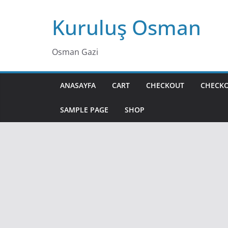
Skip
Kuruluş Osman
to
content
Osman Gazi
ANASAYFA
CART
CHECKOUT
CHECK
SAMPLE PAGE
SHOP