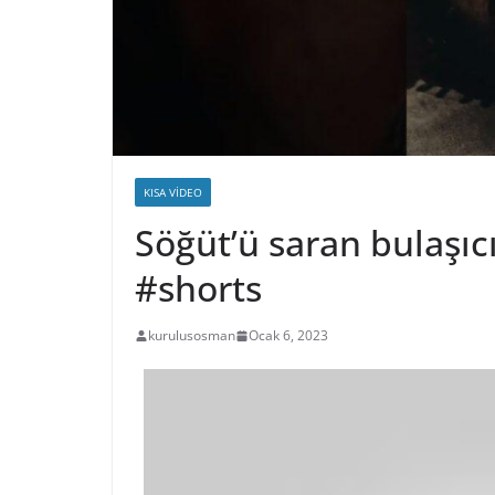
KISA VIDEO
Söğüt’ü saran bulaşıc
#shorts
kurulusosman
Ocak 6, 2023