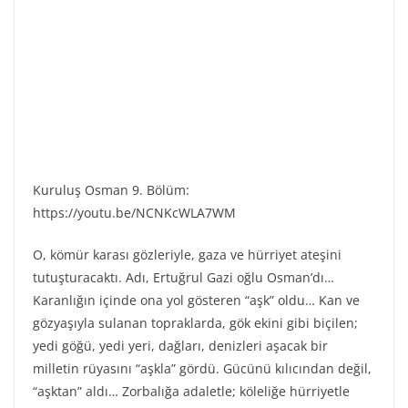
Kuruluş Osman 9. Bölüm:
https://youtu.be/NCNKcWLA7WM
O, kömür karası gözleriyle, gaza ve hürriyet ateşini
tutuşturacaktı. Adı, Ertuğrul Gazi oğlu Osman’dı…
Karanlığın içinde ona yol gösteren “aşk” oldu… Kan ve
gözyaşıyla sulanan topraklarda, gök ekini gibi biçilen;
yedi göğü, yedi yeri, dağları, denizleri aşacak bir
milletin rüyasını “aşkla” gördü. Gücünü kılıcından değil,
“aşktan” aldı… Zorbalığa adaletle; köleliğe hürriyetle