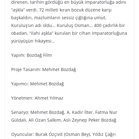
direnen, tarihin gördüğü en büyük imparatorluğa adını
“aşkla” verdi. 72 milleti kıran bozuk düzene karşı
başkaldırı, mazlumların sessiz çığlığına umut,
Kuruluş’un adı oldu… Kuruluş Osman… 400 çadırlık bir
obadan, “ilahi aşkla” kurulan bir cihan imparatorluğuna
yürüyüşün hikayesi…
Yapım: Bozdağ Fi̇lm
Proje Tasarım: Mehmet Bozdağ
Yapımcı: Mehmet Bozdağ
Yönetmen: Ahmet Yılmaz
Senaryo: Mehmet Bozdağ, A. Kadir İlter, Fatma Nur
Güldalı, Ali Ozan Salkım, Aslı Zeynep Peker Bozdağ
Oyuncular: Burak Özçivit (Osman Bey), Yıldız Çağrı