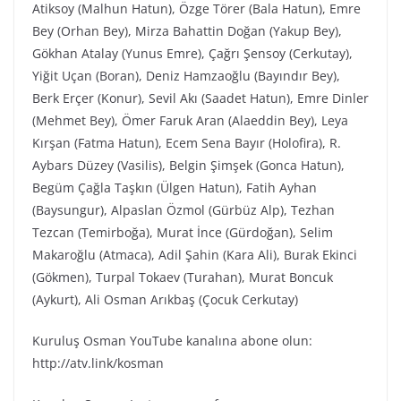
Atiksoy (Malhun Hatun), Özge Törer (Bala Hatun), Emre
Bey (Orhan Bey), Mirza Bahattin Doğan (Yakup Bey),
Gökhan Atalay (Yunus Emre), Çağrı Şensoy (Cerkutay),
Yiğit Uçan (Boran), Deniz Hamzaoğlu (Bayındır Bey),
Berk Erçer (Konur), Sevil Akı (Saadet Hatun), Emre Dinler
(Mehmet Bey), Ömer Faruk Aran (Alaeddin Bey), Leya
Kırşan (Fatma Hatun), Ecem Sena Bayır (Holofira), R.
Aybars Düzey (Vasilis), Belgin Şimşek (Gonca Hatun),
Begüm Çağla Taşkın (Ülgen Hatun), Fatih Ayhan
(Baysungur), Alpaslan Özmol (Gürbüz Alp), Tezhan
Tezcan (Temirboğa), Murat İnce (Gürdoğan), Selim
Makaroğlu (Atmaca), Adil Şahin (Kara Ali), Burak Ekinci
(Gökmen), Turpal Tokaev (Turahan), Murat Boncuk
(Aykurt), Ali Osman Arıkbaş (Çocuk Cerkutay)
Kuruluş Osman YouTube kanalına abone olun:
http://atv.link/kosman