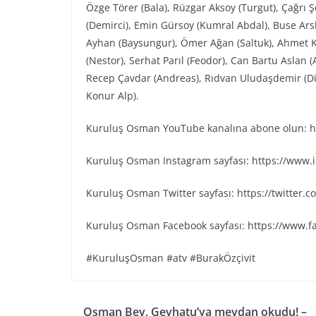
Özge Törer (Bala), Rüzgar Aksoy (Turgut), Çağrı 
(Demirci), Emin Gürsoy (Kumral Abdal), Buse Arsl
Ayhan (Baysungur), Ömer Ağan (Saltuk), Ahmet K
(Nestor), Serhat Parıl (Feodor), Can Bartu Aslan 
Recep Çavdar (Andreas), Rıdvan Uludaşdemir (Dia
Konur Alp).
Kuruluş Osman YouTube kanalına abone olun: ht
Kuruluş Osman Instagram sayfası: https://www
Kuruluş Osman Twitter sayfası: https://twitter
Kuruluş Osman Facebook sayfası: https://www.
#KuruluşOsman #atv #BurakÖzçivit
Osman Bey, Geyhatu’ya meydan okudu! –