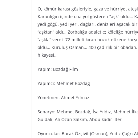
O, kömür karası gözleriyle, gaza ve hürriyet ateş
Karanlığın içinde ona yol gösteren “aşk” oldu… Ka
yedi göğü, yedi yeri, dağları, denizleri aşacak bi
“aşktan” aldı… Zorbalığa adaletle; köleliğe hürr
“aşkla” verdi. 72 milleti kıran bozuk düzene karş
oldu… Kuruluş Osman… 400 çadırlık bir obadan, 
hikayesi…
Yapım: Bozdağ Film
Yapımcı: Mehmet Bozdağ
Yönetmen: Ahmet Yılmaz
Senaryo: Mehmet Bozdağ, İsa Yıldız, Mehmet İlke
Güldalı, Ali Ozan Salkım, Abdulkadir İlter
Oyuncular: Burak Özçivit (Osman), Yıldız Çağrı Ati