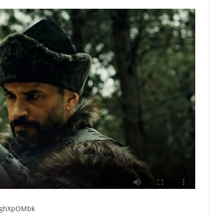
2DghXpOMbk