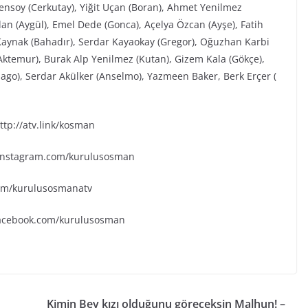
Şensoy (Cerkutay), Yiğit Uçan (Boran), Ahmet Yenilmez
an (Aygül), Emel Dede (Gonca), Açelya Özcan (Ayşe), Fatih
aynak (Bahadır), Serdar Kayaokay (Gregor), Oğuzhan Karbi
(Aktemur), Burak Alp Yenilmez (Kutan), Gizem Kala (Gökçe),
go), Serdar Akülker (Anselmo), Yazmeen Baker, Berk Erçer (
tp://atv.link/kosman
.instagram.com/kurulusosman
.com/kurulusosmanatv
facebook.com/kurulusosman
Kimin Bey kızı olduğunu göreceksin Malhun! –