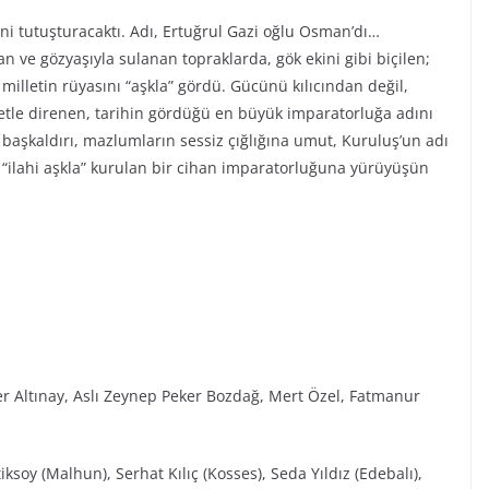
ini tutuşturacaktı. Adı, Ertuğrul Gazi oğlu Osman’dı…
n ve gözyaşıyla sulanan topraklarda, gök ekini gibi biçilen;
r milletin rüyasını “aşkla” gördü. Gücünü kılıcından değil,
iyetle direnen, tarihin gördüğü en büyük imparatorluğa adını
ı başkaldırı, mazlumların sessiz çığlığına umut, Kuruluş’un adı
“ilahi aşkla” kurulan bir cihan imparatorluğuna yürüyüşün
r Altınay, Aslı Zeynep Peker Bozdağ, Mert Özel, Fatmanur
ksoy (Malhun), Serhat Kılıç (Kosses), Seda Yıldız (Edebalı),