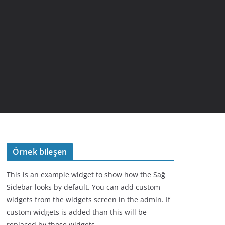
Örnek bileşen
This is an example widget to show how the Sağ
Sidebar looks by default. You can add custom
widgets from the widgets screen in the admin. If
custom widgets is added than this will be
replaced by those widgets.