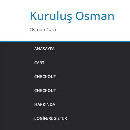
Skip
Kuruluş Osman
to
content
Osman Gazi
ANASAYFA
CART
CHECKOUT
CHECKOUT
HAKKINDA
LOGIN/REGISTER