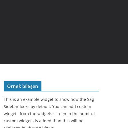
Örnek bileşen
This is an example widget to show how the Sağ
Sidebar looks by default. You can add custom
widgets from the widgets screen in the admin. If
custom widgets is added than this will be
replaced by those widgets.