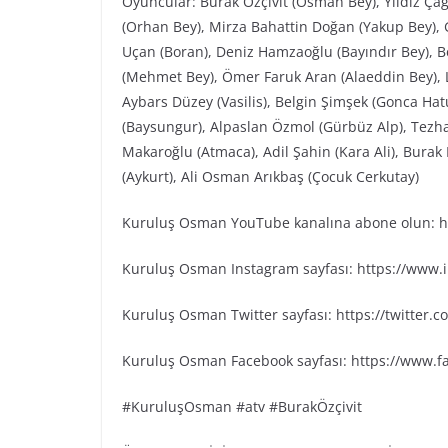
Oyuncular: Burak Özçivit (Osman Bey), Yıldız Ça
(Orhan Bey), Mirza Bahattin Doğan (Yakup Bey), G
Uçan (Boran), Deniz Hamzaoğlu (Bayındır Bey), Be
(Mehmet Bey), Ömer Faruk Aran (Alaeddin Bey), L
Aybars Düzey (Vasilis), Belgin Şimşek (Gonca Ha
(Baysungur), Alpaslan Özmol (Gürbüz Alp), Tezh
Makaroğlu (Atmaca), Adil Şahin (Kara Ali), Bura
(Aykurt), Ali Osman Arıkbaş (Çocuk Cerkutay)
Kuruluş Osman YouTube kanalına abone olun: ht
Kuruluş Osman Instagram sayfası: https://www
Kuruluş Osman Twitter sayfası: https://twitter
Kuruluş Osman Facebook sayfası: https://www.
#KuruluşOsman #atv #BurakÖzçivit