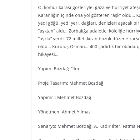
O, kömür karası gözleriyle, gaza ve hürriyet ateş
Karanlığın içinde ona yol gösteren “aşk” oldu… Ka
yedi göğü, yedi yeri, dağları, denizleri aşacak bi
“aşktan” aldı… Zorbalığa adaletle; köleliğe hürr
“aşkla” verdi. 72 milleti kıran bozuk düzene karş
oldu… Kuruluş Osman… 400 çadırlık bir obadan, 
hikayesi…
Yapım: Bozdağ Fi̇lm
Proje Tasarım: Mehmet Bozdağ
Yapımcı: Mehmet Bozdağ
Yönetmen: Ahmet Yılmaz
Senaryo: Mehmet Bozdağ, A. Kadir İlter, Fatma N