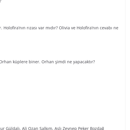
?
r. Holofira’nın rızası var mıdır? Olivia ve Holofira’nın cevabı ne
n Orhan küplere biner. Orhan şimdi ne yapacaktır?
ur Güldalı, Ali Ozan Salkım, Aslı Zeynep Peker Bozdağ