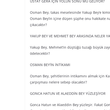
ÜSTAT GERA İÇİN YOLUN SONU MU GELİYOR?
Osman Bey, takas meselesinde Yakup Bey’e kimin 
Osman Bey’in içine düşen şüphe onu hakikate nas
çıkacaktır?
YAKUP BEY VE MEHMET BEY ARASINDA NELER Y
Yakup Bey, Mehmet’in düştüğü tuzağı büyük zayıfl
ödetecektir?
OSMAN BEY’İN İNTİKAMI
Osman Bey, şehitlerinin intikamını almak için Ka
çarpışması nelere sebep olacaktır?
GONCA HATUN VE ALAEDDİN BEY YÜZLEŞİYOR
Gonca Hatun ve Alaeddin Bey yüzleşir. Fakat Gon