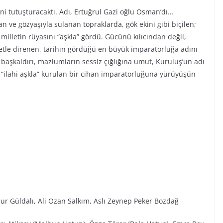
ini tutuşturacaktı. Adı, Ertuğrul Gazi oğlu Osman’dı…
n ve gözyaşıyla sulanan topraklarda, gök ekini gibi biçilen;
r milletin rüyasını “aşkla” gördü. Gücünü kılıcından değil,
iyetle direnen, tarihin gördüğü en büyük imparatorluğa adını
ı başkaldırı, mazlumların sessiz çığlığına umut, Kuruluş’un adı
“ilahi aşkla” kurulan bir cihan imparatorluğuna yürüyüşün
ur Güldalı, Ali Ozan Salkım, Aslı Zeynep Peker Bozdağ