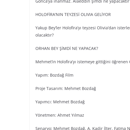
Gonca’ya inanmaz. Alaeddin şimdi ne yapacaktır
HOLOFİRA’NIN TEYZESİ OLIVIA GELİYOR
Yakup Bey’ler Holofira’yı teyzesi Olivia’dan isterle
olacaktır?
ORHAN BEY ŞİMDİ NE YAPACAK?
Mehmet’in Holofira’yı istemeye gittiğini öğrene
Yapım: Bozdağ Fi̇lm
Proje Tasarım: Mehmet Bozdağ
Yapımcı: Mehmet Bozdağ
Yönetmen: Ahmet Yılmaz
Senaryo: Mehmet Bozdağ, A. Kadir İlter, Fatma N