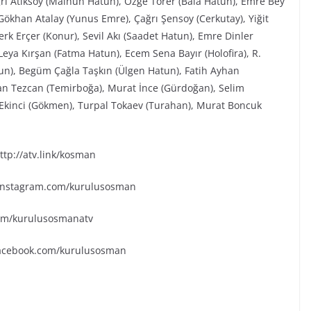
ğrı Atiksoy (Malhun Hatun), Özge Törer (Bala Hatun), Emre Bey
ökhan Atalay (Yunus Emre), Çağrı Şensoy (Cerkutay), Yiğit
rk Erçer (Konur), Sevil Akı (Saadet Hatun), Emre Dinler
eya Kırşan (Fatma Hatun), Ecem Sena Bayır (Holofira), R.
tun), Begüm Çağla Taşkın (Ülgen Hatun), Fatih Ayhan
an Tezcan (Temirboğa), Murat İnce (Gürdoğan), Selim
k Ekinci (Gökmen), Turpal Tokaev (Turahan), Murat Boncuk
tp://atv.link/kosman
.instagram.com/kurulusosman
.com/kurulusosmanatv
facebook.com/kurulusosman