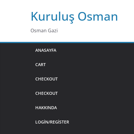
Skip
Kuruluş Osman
to
content
Osman Gazi
ANASAYFA
CART
CHECKOUT
CHECKOUT
HAKKINDA
LOGIN/REGISTER