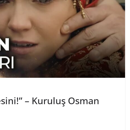
esini!” – Kuruluş Osman