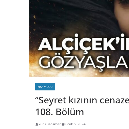
KISA VIDEO
“Seyret kızının cenaz
108. Bölüm
kurulusosman
Ocak 6, 2024