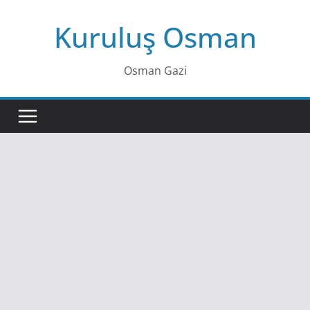
Skip
Kuruluş Osman
to
content
Osman Gazi