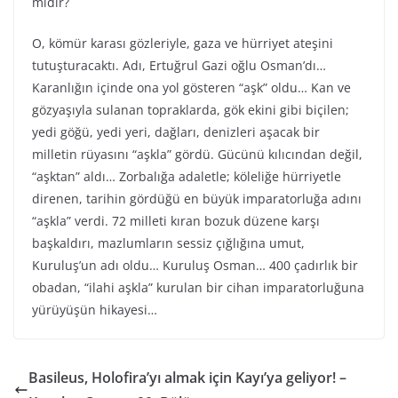
midir?
O, kömür karası gözleriyle, gaza ve hürriyet ateşini
tutuşturacaktı. Adı, Ertuğrul Gazi oğlu Osman’dı…
Karanlığın içinde ona yol gösteren “aşk” oldu… Kan ve
gözyaşıyla sulanan topraklarda, gök ekini gibi biçilen;
yedi göğü, yedi yeri, dağları, denizleri aşacak bir
milletin rüyasını “aşkla” gördü. Gücünü kılıcından değil,
“aşktan” aldı… Zorbalığa adaletle; köleliğe hürriyetle
direnen, tarihin gördüğü en büyük imparatorluğa adını
“aşkla” verdi. 72 milleti kıran bozuk düzene karşı
başkaldırı, mazlumların sessiz çığlığına umut,
Kuruluş’un adı oldu… Kuruluş Osman… 400 çadırlık bir
obadan, “ilahi aşkla” kurulan bir cihan imparatorluğuna
yürüyüşün hikayesi…
Basileus, Holofira’yı almak için Kayı’ya geliyor! –