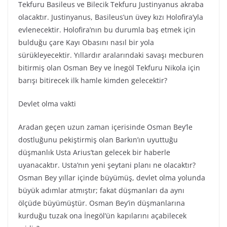
Tekfuru Basileus ve Bilecik Tekfuru Justinyanus akraba
olacaktır. Justinyanus, Basileus’un üvey kızı Holofira’yla
evlenecektir. Holofira’nın bu durumla baş etmek için
bulduğu çare Kayı Obasını nasıl bir yola
sürükleyecektir. Yıllardır aralarındaki savaşı mecburen
bitirmiş olan Osman Bey ve İnegöl Tekfuru Nikola için
barışı bitirecek ilk hamle kimden gelecektir?
Devlet olma vakti
Aradan geçen uzun zaman içerisinde Osman Bey’le
dostluğunu pekiştirmiş olan Barkın’ın uyuttuğu
düşmanlık Usta Arius’tan gelecek bir haberle
uyanacaktır. Usta’nın yeni şeytani planı ne olacaktır?
Osman Bey yıllar içinde büyümüş, devlet olma yolunda
büyük adımlar atmıştır; fakat düşmanları da aynı
ölçüde büyümüştür. Osman Bey’in düşmanlarına
kurduğu tuzak ona İnegöl’ün kapılarını açabilecek