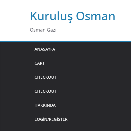
Skip
Kuruluş Osman
to
content
Osman Gazi
ANASAYFA
CART
CHECKOUT
CHECKOUT
HAKKINDA
LOGIN/REGISTER