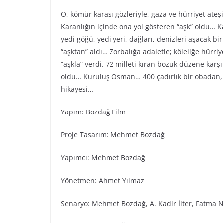
O, kömür karası gözleriyle, gaza ve hürriyet ateş
Karanlığın içinde ona yol gösteren “aşk” oldu… Ka
yedi göğü, yedi yeri, dağları, denizleri aşacak bi
“aşktan” aldı… Zorbalığa adaletle; köleliğe hürr
“aşkla” verdi. 72 milleti kıran bozuk düzene karş
oldu… Kuruluş Osman… 400 çadırlık bir obadan, 
hikayesi…
Yapım: Bozdağ Fi̇lm
Proje Tasarım: Mehmet Bozdağ
Yapımcı: Mehmet Bozdağ
Yönetmen: Ahmet Yılmaz
Senaryo: Mehmet Bozdağ, A. Kadir İlter, Fatma N