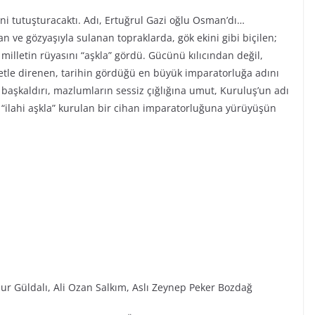
ini tutuşturacaktı. Adı, Ertuğrul Gazi oğlu Osman’dı…
n ve gözyaşıyla sulanan topraklarda, gök ekini gibi biçilen;
r milletin rüyasını “aşkla” gördü. Gücünü kılıcından değil,
iyetle direnen, tarihin gördüğü en büyük imparatorluğa adını
ı başkaldırı, mazlumların sessiz çığlığına umut, Kuruluş’un adı
“ilahi aşkla” kurulan bir cihan imparatorluğuna yürüyüşün
ur Güldalı, Ali Ozan Salkım, Aslı Zeynep Peker Bozdağ