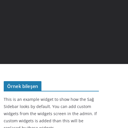
Örnek bileşen
This is an example widget to show how the Sağ
Sidebar looks by default. You can add custom
widgets from the widgets screen in the admin. If
custom widgets is added than this will be
replaced by those widgets.