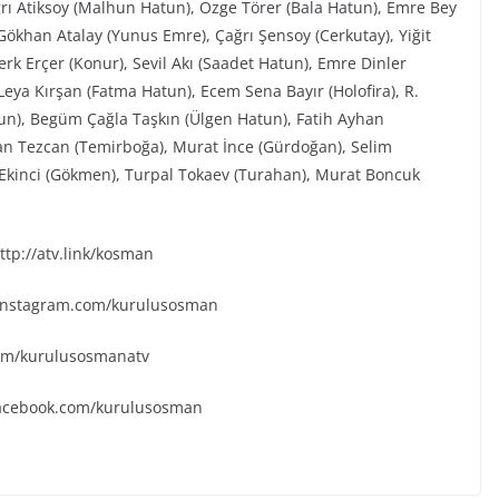
ğrı Atiksoy (Malhun Hatun), Özge Törer (Bala Hatun), Emre Bey
ökhan Atalay (Yunus Emre), Çağrı Şensoy (Cerkutay), Yiğit
rk Erçer (Konur), Sevil Akı (Saadet Hatun), Emre Dinler
eya Kırşan (Fatma Hatun), Ecem Sena Bayır (Holofira), R.
tun), Begüm Çağla Taşkın (Ülgen Hatun), Fatih Ayhan
an Tezcan (Temirboğa), Murat İnce (Gürdoğan), Selim
k Ekinci (Gökmen), Turpal Tokaev (Turahan), Murat Boncuk
tp://atv.link/kosman
.instagram.com/kurulusosman
.com/kurulusosmanatv
facebook.com/kurulusosman