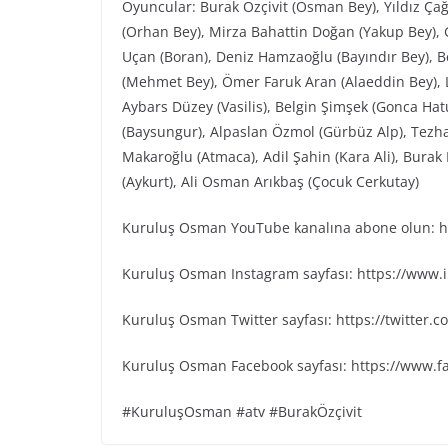
Oyuncular: Burak Özçivit (Osman Bey), Yıldız Ça
(Orhan Bey), Mirza Bahattin Doğan (Yakup Bey), G
Uçan (Boran), Deniz Hamzaoğlu (Bayındır Bey), Be
(Mehmet Bey), Ömer Faruk Aran (Alaeddin Bey), L
Aybars Düzey (Vasilis), Belgin Şimşek (Gonca Ha
(Baysungur), Alpaslan Özmol (Gürbüz Alp), Tezh
Makaroğlu (Atmaca), Adil Şahin (Kara Ali), Bura
(Aykurt), Ali Osman Arıkbaş (Çocuk Cerkutay)
Kuruluş Osman YouTube kanalına abone olun: ht
Kuruluş Osman Instagram sayfası: https://www
Kuruluş Osman Twitter sayfası: https://twitter
Kuruluş Osman Facebook sayfası: https://www.
#KuruluşOsman #atv #BurakÖzçivit