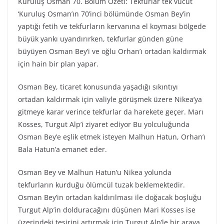
Kuruluş Osman 70. Bölüm Özeti: Tekfurlar tek vücut
‘Kuruluş Osman’ın 70’inci bölümünde Osman Bey’in
yaptığı fetih ve tekfurların kervanına el koyması bölgede
büyük yankı uyandırırken, tekfurlar günden güne
büyüyen Osman Bey’i ve oğlu Orhan’ı ortadan kaldırmak
için hain bir plan yapar.
Osman Bey, ticaret konusunda yaşadığı sıkıntıyı
ortadan kaldırmak için valiyle görüşmek üzere Nikea’ya
gitmeye karar verince tekfurlar da harekete geçer. Marı
Kosses, Turgut Alp’i ziyaret ediyor Bu yolculuğunda
Osman Bey’e eşlik etmek isteyen Malhun Hatun, Orhan’ı
Bala Hatun’a emanet eder.
Osman Bey ve Malhun Hatun’u Nikea yolunda
tekfurların kurduğu ölümcül tuzak beklemektedir.
Osman Bey’in ortadan kaldırılması ile doğacak boşluğu
Turgut Alp’in dolduracağını düşünen Mari Kosses ise
üzerindeki tesirini artırmak için Turgut Alp’le bir araya