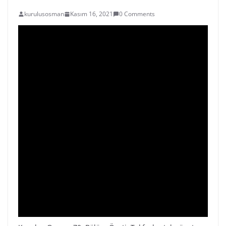
kurulusosman
Kasım 16, 2021
0 Comments