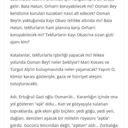
gelir. Bala Hatun, Orhan’ı koruyabilecek mi? Osman Bey
kendisine kurulan tuzakları nasıl alt edecek? Osman
Bey’in yokluğunda Kayı Obası tehlike altında mı? Bala
Hatun, tekfurların hain planına karşı Orhan’ı
koruyabilecek mi? Tekfurların Kayı Obası’na sızan gizli
ajanı kim?
Katalanlar, tekfurlarla işbirliği yapacak mı? Nikea
yolunda Osman Bey’i neler bekliyor? Mari Kosses ve
Turgut Alp’in buluşmasında neler yaşanacak? Yapım O,
kömür karası gözleriyle, gaza ve hürriyet ateşini
tutuşturacaktı.
Adı, Ertuğrul Gazi oğlu Osman’dı… Karanlığın içinde ona
yol gösteren “aşk” oldu… Kan ve gözyaşıyla sulanan
topraklarda, gök ekini gibi biçilen; yedi göğü, yedi yeri,
dağları, denizleri aşacak bir milletin rüyasını “aşkla”
gördü. Gücünü kılıcından değil, “aşktan” aldı… Zorbalığa