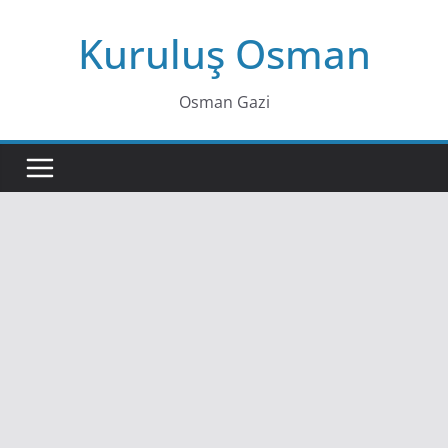
Skip
Kuruluş Osman
to
content
Osman Gazi