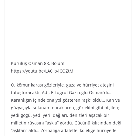
Kuruluş Osman 88. Bölüm:
https://youtu.be/LA0_b4COZtM
O, kömür karası gözleriyle, gaza ve hürriyet ateşini
tutuşturacaktı. Adı, Ertuğrul Gazi oğlu Osman’dı…
Karanlığın içinde ona yol gösteren “aşk” oldu… Kan ve
gözyaşıyla sulanan topraklarda, gök ekini gibi biçilen;
yedi göğü, yedi yeri, dağları, denizleri aşacak bir
milletin rüyasını “aşkla” gördü. Gücünü kılıcından değil,
“aşktan” aldı… Zorbalığa adaletle; köleliğe hürriyetle