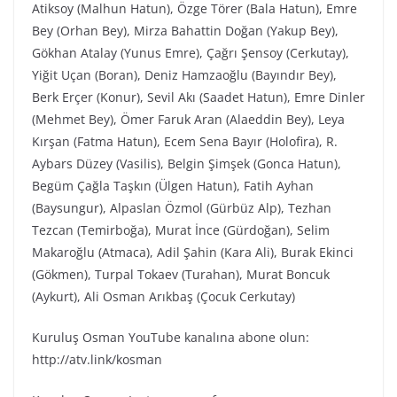
Atiksoy (Malhun Hatun), Özge Törer (Bala Hatun), Emre
Bey (Orhan Bey), Mirza Bahattin Doğan (Yakup Bey),
Gökhan Atalay (Yunus Emre), Çağrı Şensoy (Cerkutay),
Yiğit Uçan (Boran), Deniz Hamzaoğlu (Bayındır Bey),
Berk Erçer (Konur), Sevil Akı (Saadet Hatun), Emre Dinler
(Mehmet Bey), Ömer Faruk Aran (Alaeddin Bey), Leya
Kırşan (Fatma Hatun), Ecem Sena Bayır (Holofira), R.
Aybars Düzey (Vasilis), Belgin Şimşek (Gonca Hatun),
Begüm Çağla Taşkın (Ülgen Hatun), Fatih Ayhan
(Baysungur), Alpaslan Özmol (Gürbüz Alp), Tezhan
Tezcan (Temirboğa), Murat İnce (Gürdoğan), Selim
Makaroğlu (Atmaca), Adil Şahin (Kara Ali), Burak Ekinci
(Gökmen), Turpal Tokaev (Turahan), Murat Boncuk
(Aykurt), Ali Osman Arıkbaş (Çocuk Cerkutay)
Kuruluş Osman YouTube kanalına abone olun:
http://atv.link/kosman