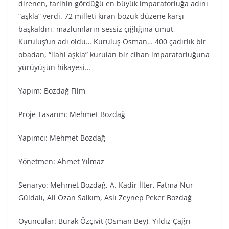
direnen, tarihin gördüğü en büyük imparatorluğa adını
“aşkla” verdi. 72 milleti kıran bozuk düzene karşı
başkaldırı, mazlumların sessiz çığlığına umut,
Kuruluş’un adı oldu… Kuruluş Osman… 400 çadırlık bir
obadan, “ilahi aşkla” kurulan bir cihan imparatorluğuna
yürüyüşün hikayesi…
Yapım: Bozdağ Fi̇lm
Proje Tasarım: Mehmet Bozdağ
Yapımcı: Mehmet Bozdağ
Yönetmen: Ahmet Yılmaz
Senaryo: Mehmet Bozdağ, A. Kadir İlter, Fatma Nur
Güldalı, Ali Ozan Salkım, Aslı Zeynep Peker Bozdağ
Oyuncular: Burak Özçivit (Osman Bey), Yıldız Çağrı