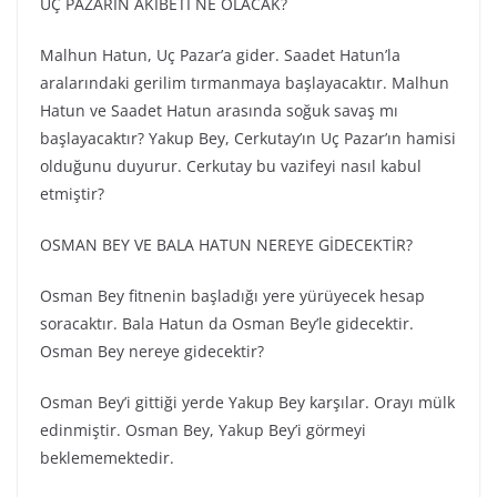
UÇ PAZARIN AKIBETİ NE OLACAK?
Malhun Hatun, Uç Pazar’a gider. Saadet Hatun’la
aralarındaki gerilim tırmanmaya başlayacaktır. Malhun
Hatun ve Saadet Hatun arasında soğuk savaş mı
başlayacaktır? Yakup Bey, Cerkutay’ın Uç Pazar’ın hamisi
olduğunu duyurur. Cerkutay bu vazifeyi nasıl kabul
etmiştir?
OSMAN BEY VE BALA HATUN NEREYE GİDECEKTİR?
Osman Bey fitnenin başladığı yere yürüyecek hesap
soracaktır. Bala Hatun da Osman Bey’le gidecektir.
Osman Bey nereye gidecektir?
Osman Bey’i gittiği yerde Yakup Bey karşılar. Orayı mülk
edinmiştir. Osman Bey, Yakup Bey’i görmeyi
beklememektedir.