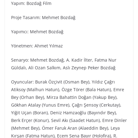
Yapım: Bozdağ Fi̇lm
Proje Tasarım: Mehmet Bozdağ
Yapımcı: Mehmet Bozdağ
Yönetmen: Ahmet Yılmaz
Senaryo: Mehmet Bozdağ, A. Kadir İlter, Fatma Nur
Güldalı, Ali Ozan Salkım, Aslı Zeynep Peker Bozdağ
Oyuncular: Burak Özçivit (Osman Bey), Yıldız Çağrı
Atiksoy (Malhun Hatun), Özge Törer (Bala Hatun), Emre
Bey (Orhan Bey), Mirza Bahattin Doğan (Yakup Bey),
Gökhan Atalay (Yunus Emre), Çağrı Şensoy (Cerkutay),
Yiğit Uçan (Boran), Deniz Hamzaoğlu (Bayındır Bey),
Berk Erçer (Konur), Sevil Akı (Saadet Hatun), Emre Dinler
(Mehmet Bey), Ömer Faruk Aran (Alaeddin Bey), Leya
Kırşan (Fatma Hatun), Ecem Sena Bayır (Holofira), R.