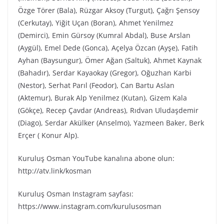
Özge Törer (Bala), Rüzgar Aksoy (Turgut), Çağrı Şensoy
(Cerkutay), Yiğit Uçan (Boran), Ahmet Yenilmez
(Demirci), Emin Gürsoy (Kumral Abdal), Buse Arslan
(Aygül), Emel Dede (Gonca), Açelya Özcan (Ayşe), Fatih
Ayhan (Baysungur), Ömer Ağan (Saltuk), Ahmet Kaynak
(Bahadır), Serdar Kayaokay (Gregor), Oğuzhan Karbi
(Nestor), Serhat Parıl (Feodor), Can Bartu Aslan
(Aktemur), Burak Alp Yenilmez (Kutan), Gizem Kala
(Gökçe), Recep Çavdar (Andreas), Rıdvan Uludaşdemir
(Diago), Serdar Akülker (Anselmo), Yazmeen Baker, Berk
Erçer ( Konur Alp).
Kuruluş Osman YouTube kanalına abone olun:
http://atv.link/kosman
Kuruluş Osman Instagram sayfası:
https://www.instagram.com/kurulusosman