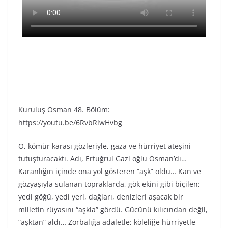
Kuruluş Osman 48. Bölüm:
https://youtu.be/6RvbRlwHvbg
O, kömür karası gözleriyle, gaza ve hürriyet ateşini
tutuşturacaktı. Adı, Ertuğrul Gazi oğlu Osman’dı…
Karanlığın içinde ona yol gösteren “aşk” oldu… Kan ve
gözyaşıyla sulanan topraklarda, gök ekini gibi biçilen;
yedi göğü, yedi yeri, dağları, denizleri aşacak bir
milletin rüyasını “aşkla” gördü. Gücünü kılıcından değil,
“aşktan” aldı… Zorbalığa adaletle; köleliğe hürriyetle