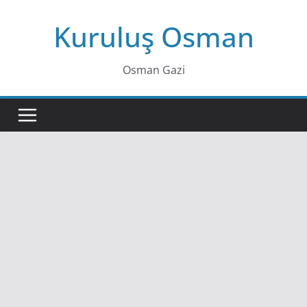
Skip
Kuruluş Osman
to
content
Osman Gazi