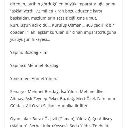
direnen, tarihin gördüğü en büyük imparatorluğa adını
“aşkla” verdi. 72 milleti kıran bozuk düzene karşı
başkaldırı, mazlumların sessiz çığlığına umut,
Kuruluş’un adı oldu… Kuruluş Osman… 400 çadırlık bir
obadan, “ilahi aşkla” kurulan bir cihan imparatorluğuna
yürüyüşün hikayesi…
Yapım: Bozdağ Film
Yapımcı: Mehmet Bozdağ
Yönetmen: Ahmet Yılmaz
Senaryo: Mehmet Bozdağ, İsa Yıldız, Mehmet İlker
Altınay, Aslı Zeynep Peker Bozdağ, Mert Özel, Fatmanur
Güldalı, Ali Ozan Salkım, Abdulkadir İlter
Oyuncular: Burak Özçivit (Osman), Yıldız Çağrı Atiksoy
(Malhun), Serhat Kılıç (Kosses), Seda Yıldız (Edebalı),