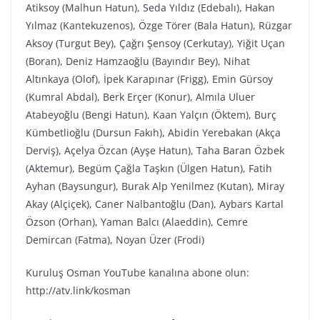
Atiksoy (Malhun Hatun), Seda Yıldız (Edebalı), Hakan
Yılmaz (Kantekuzenos), Özge Törer (Bala Hatun), Rüzgar
Aksoy (Turgut Bey), Çağrı Şensoy (Cerkutay), Yiğit Uçan
(Boran), Deniz Hamzaoğlu (Bayındır Bey), Nihat
Altınkaya (Olof), İpek Karapınar (Frigg), Emin Gürsoy
(Kumral Abdal), Berk Erçer (Konur), Almıla Uluer
Atabeyoğlu (Bengi Hatun), Kaan Yalçın (Öktem), Burç
Kümbetlioğlu (Dursun Fakıh), Abidin Yerebakan (Akça
Derviş), Açelya Özcan (Ayşe Hatun), Taha Baran Özbek
(Aktemur), Begüm Çağla Taşkın (Ülgen Hatun), Fatih
Ayhan (Baysungur), Burak Alp Yenilmez (Kutan), Miray
Akay (Alçiçek), Caner Nalbantoğlu (Dan), Aybars Kartal
Özson (Orhan), Yaman Balcı (Alaeddin), Cemre
Demircan (Fatma), Noyan Üzer (Frodi)
Kuruluş Osman YouTube kanalına abone olun:
http://atv.link/kosman