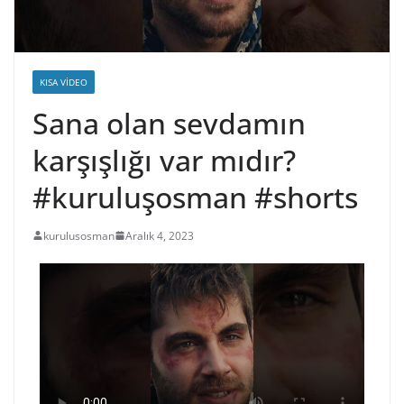
KISA VIDEO
Sana olan sevdamın
karşışlığı var mıdır?
#kuruluşosman #shorts
kurulusosman
Aralık 4, 2023