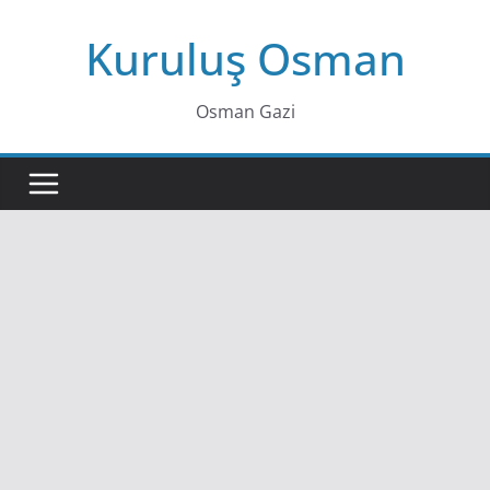
Skip
Kuruluş Osman
to
content
Osman Gazi