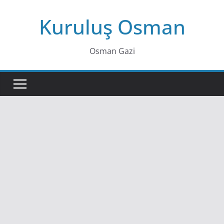
Skip
Kuruluş Osman
to
content
Osman Gazi