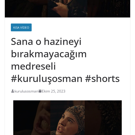
KISA VIDEO
Sana o hazineyi
bırakmayacağım
medreseli
#kuruluşosman #shorts
kurulusosman
Ekim 25, 2023