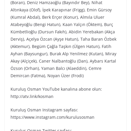
(Boran), Deniz Hamzaoğlu (Bayındır Bey), Nihat
Altınkaya (Olof), İpek Karapınar (Frigg), Emin Gürsoy
(Kumral Abdal), Berk Erçer (Konur), Almıla Uluer
Atabeyoğlu (Bengi Hatun), Kaan Yalçın (Öktem), Burç
Kümbetlioğlu (Dursun Fakıh), Abidin Yerebakan (Akça
Derviş), Açelya Özcan (Ayşe Hatun), Taha Baran Özbek
(Aktemur), Begüm Çağla Taşkın (Ülgen Hatun), Fatih
Ayhan (Baysungur), Burak Alp Yenilmez (Kutan), Miray
Akay (Alçiçek), Caner Nalbantoğlu (Dan), Aybars Kartal
Özson (Orhan), Yaman Balcı (Alaeddin), Cemre
Demircan (Fatma), Noyan Üzer (Frodi)
Kuruluş Osman YouTube kanalına abone olun:
http://atv.link/kosman
Kuruluş Osman Instagram sayfası:
https://www.instagram.com/kurulusosman
Kuruluş Osman Twitter sayfası: