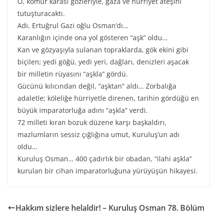
O, kömür karası gözleriyle, gaza ve hürriyet ateşini
tutuşturacaktı.
Adı, Ertuğrul Gazi oğlu Osman’dı…
Karanlığın içinde ona yol gösteren “aşk” oldu…
Kan ve gözyaşıyla sulanan topraklarda, gök ekini gibi
biçilen; yedi göğü, yedi yeri, dağları, denizleri aşacak
bir milletin rüyasını “aşkla” gördü.
Gücünü kılıcından değil, “aşktan” aldı… Zorbalığa
adaletle; köleliğe hürriyetle direnen, tarihin gördüğü en
büyük imparatorluğa adını “aşkla” verdi.
72 milleti kıran bozuk düzene karşı başkaldırı,
mazlumların sessiz çığlığına umut, Kuruluş’un adı
oldu…
Kuruluş Osman… 400 çadırlık bir obadan, “ilahi aşkla”
kurulan bir cihan imparatorluğuna yürüyüşün hikayesi.
Hakkım sizlere helaldir! – Kuruluş Osman 78. Bölüm