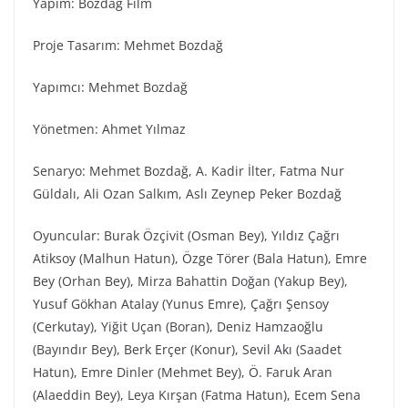
Yapım: Bozdağ Fi̇lm
Proje Tasarım: Mehmet Bozdağ
Yapımcı: Mehmet Bozdağ
Yönetmen: Ahmet Yılmaz
Senaryo: Mehmet Bozdağ, A. Kadir İlter, Fatma Nur
Güldalı, Ali Ozan Salkım, Aslı Zeynep Peker Bozdağ
Oyuncular: Burak Özçivit (Osman Bey), Yıldız Çağrı
Atiksoy (Malhun Hatun), Özge Törer (Bala Hatun), Emre
Bey (Orhan Bey), Mirza Bahattin Doğan (Yakup Bey),
Yusuf Gökhan Atalay (Yunus Emre), Çağrı Şensoy
(Cerkutay), Yiğit Uçan (Boran), Deniz Hamzaoğlu
(Bayındır Bey), Berk Erçer (Konur), Sevil Akı (Saadet
Hatun), Emre Dinler (Mehmet Bey), Ö. Faruk Aran
(Alaeddin Bey), Leya Kırşan (Fatma Hatun), Ecem Sena