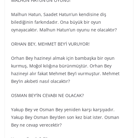
MALHUN HATUN’UN OYUNU!
Malhun Hatun, Saadet Hatun’un kendisine diş
bilediğinin farkındadır. Ona büyük bir oyun
oynayacaktır. Malhun Hatun’un oyunu ne olacaktır?
ORHAN BEY, MEHMET BEY’İ VURUYOR!
Orhan Bey hazineyi almak için bambaşka bir oyun
kurmuş, Moğol kılığına bürünmüştür. Orhan Bey
hazineyi alır fakat Mehmet Bey’i vurmuştur. Mehmet
Bey’in akıbeti nasıl olacaktır?
OSMAN BEY’İN CEVABI NE OLACAK?
Yakup Bey ve Osman Bey yeniden karşı karşıyadır.
Yakup Bey Osman Bey’den son kez biat ister. Osman
Bey ne cevap verecektir?