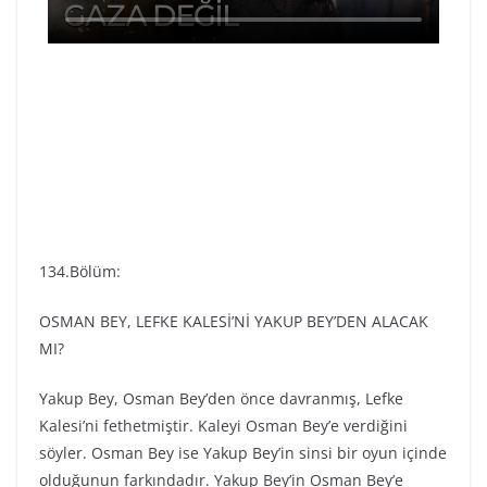
134.Bölüm:
OSMAN BEY, LEFKE KALESİ’Nİ YAKUP BEY’DEN ALACAK
MI?
Yakup Bey, Osman Bey’den önce davranmış, Lefke
Kalesi’ni fethetmiştir. Kaleyi Osman Bey’e verdiğini
söyler. Osman Bey ise Yakup Bey’in sinsi bir oyun içinde
olduğunun farkındadır. Yakup Bey’in Osman Bey’e