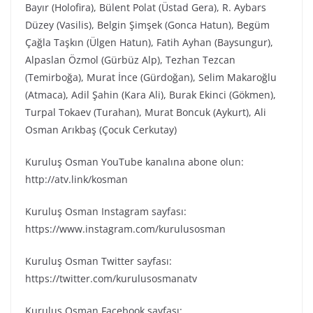
Bayır (Holofira), Bülent Polat (Üstad Gera), R. Aybars
Düzey (Vasilis), Belgin Şimşek (Gonca Hatun), Begüm
Çağla Taşkın (Ülgen Hatun), Fatih Ayhan (Baysungur),
Alpaslan Özmol (Gürbüz Alp), Tezhan Tezcan
(Temirboğa), Murat İnce (Gürdoğan), Selim Makaroğlu
(Atmaca), Adil Şahin (Kara Ali), Burak Ekinci (Gökmen),
Turpal Tokaev (Turahan), Murat Boncuk (Aykurt), Ali
Osman Arıkbaş (Çocuk Cerkutay)
Kuruluş Osman YouTube kanalına abone olun:
http://atv.link/kosman
Kuruluş Osman Instagram sayfası:
https://www.instagram.com/kurulusosman
Kuruluş Osman Twitter sayfası:
https://twitter.com/kurulusosmanatv
Kuruluş Osman Facebook sayfası: