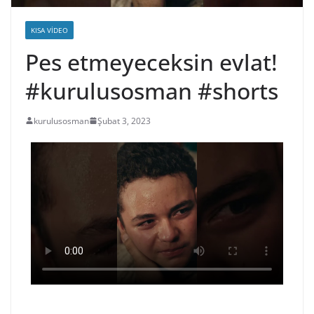
KISA VIDEO
Pes etmeyeceksin evlat!
#kurulusosman #shorts
kurulusosman
Şubat 3, 2023