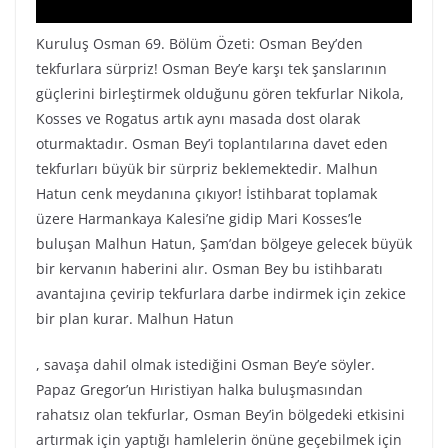
Kuruluş Osman 69. Bölüm Özeti: Osman Bey’den
tekfurlara sürpriz! Osman Bey’e karşı tek şanslarının
güçlerini birleştirmek olduğunu gören tekfurlar Nikola,
Kosses ve Rogatus artık aynı masada dost olarak
oturmaktadır. Osman Bey’i toplantılarına davet eden
tekfurları büyük bir sürpriz beklemektedir. Malhun
Hatun cenk meydanına çıkıyor! İstihbarat toplamak
üzere Harmankaya Kalesi’ne gidip Mari Kosses’le
buluşan Malhun Hatun, Şam’dan bölgeye gelecek büyük
bir kervanın haberini alır. Osman Bey bu istihbaratı
avantajına çevirip tekfurlara darbe indirmek için zekice
bir plan kurar. Malhun Hatun
, savaşa dahil olmak istediğini Osman Bey’e söyler.
Papaz Gregor’un Hıristiyan halka buluşmasından
rahatsız olan tekfurlar, Osman Bey’in bölgedeki etkisini
artırmak için yaptığı hamlelerin önüne geçebilmek için