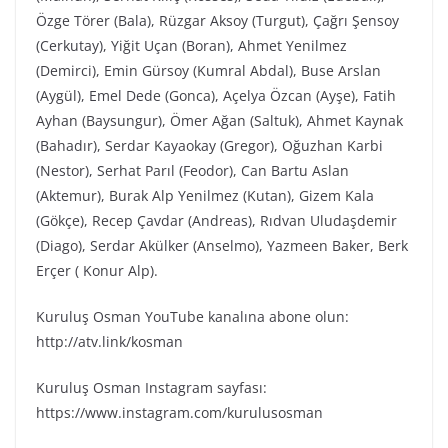
Özge Törer (Bala), Rüzgar Aksoy (Turgut), Çağrı Şensoy
(Cerkutay), Yiğit Uçan (Boran), Ahmet Yenilmez
(Demirci), Emin Gürsoy (Kumral Abdal), Buse Arslan
(Aygül), Emel Dede (Gonca), Açelya Özcan (Ayşe), Fatih
Ayhan (Baysungur), Ömer Ağan (Saltuk), Ahmet Kaynak
(Bahadır), Serdar Kayaokay (Gregor), Oğuzhan Karbi
(Nestor), Serhat Parıl (Feodor), Can Bartu Aslan
(Aktemur), Burak Alp Yenilmez (Kutan), Gizem Kala
(Gökçe), Recep Çavdar (Andreas), Rıdvan Uludaşdemir
(Diago), Serdar Akülker (Anselmo), Yazmeen Baker, Berk
Erçer ( Konur Alp).
Kuruluş Osman YouTube kanalına abone olun:
http://atv.link/kosman
Kuruluş Osman Instagram sayfası:
https://www.instagram.com/kurulusosman