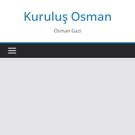
Skip
Kuruluş Osman
to
content
Osman Gazi