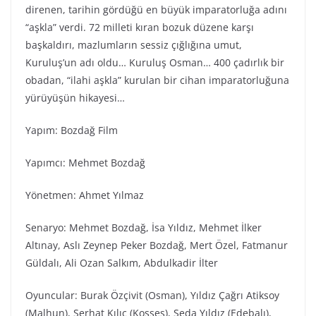
direnen, tarihin gördüğü en büyük imparatorluğa adını
“aşkla” verdi. 72 milleti kıran bozuk düzene karşı
başkaldırı, mazlumların sessiz çığlığına umut,
Kuruluş’un adı oldu… Kuruluş Osman… 400 çadırlık bir
obadan, “ilahi aşkla” kurulan bir cihan imparatorluğuna
yürüyüşün hikayesi…
Yapım: Bozdağ Film
Yapımcı: Mehmet Bozdağ
Yönetmen: Ahmet Yılmaz
Senaryo: Mehmet Bozdağ, İsa Yıldız, Mehmet İlker
Altınay, Aslı Zeynep Peker Bozdağ, Mert Özel, Fatmanur
Güldalı, Ali Ozan Salkım, Abdulkadir İlter
Oyuncular: Burak Özçivit (Osman), Yıldız Çağrı Atiksoy
(Malhun), Serhat Kılıç (Kosses), Seda Yıldız (Edebalı),