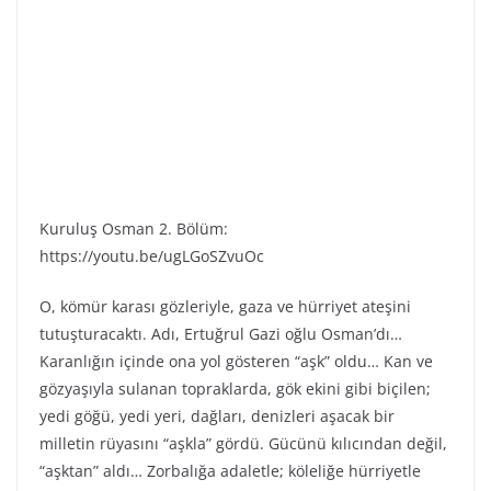
Kuruluş Osman 2. Bölüm:
https://youtu.be/ugLGoSZvuOc
O, kömür karası gözleriyle, gaza ve hürriyet ateşini
tutuşturacaktı. Adı, Ertuğrul Gazi oğlu Osman’dı…
Karanlığın içinde ona yol gösteren “aşk” oldu… Kan ve
gözyaşıyla sulanan topraklarda, gök ekini gibi biçilen;
yedi göğü, yedi yeri, dağları, denizleri aşacak bir
milletin rüyasını “aşkla” gördü. Gücünü kılıcından değil,
“aşktan” aldı… Zorbalığa adaletle; köleliğe hürriyetle