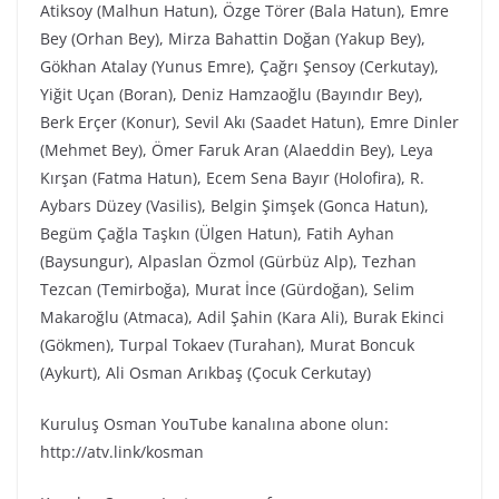
Atiksoy (Malhun Hatun), Özge Törer (Bala Hatun), Emre
Bey (Orhan Bey), Mirza Bahattin Doğan (Yakup Bey),
Gökhan Atalay (Yunus Emre), Çağrı Şensoy (Cerkutay),
Yiğit Uçan (Boran), Deniz Hamzaoğlu (Bayındır Bey),
Berk Erçer (Konur), Sevil Akı (Saadet Hatun), Emre Dinler
(Mehmet Bey), Ömer Faruk Aran (Alaeddin Bey), Leya
Kırşan (Fatma Hatun), Ecem Sena Bayır (Holofira), R.
Aybars Düzey (Vasilis), Belgin Şimşek (Gonca Hatun),
Begüm Çağla Taşkın (Ülgen Hatun), Fatih Ayhan
(Baysungur), Alpaslan Özmol (Gürbüz Alp), Tezhan
Tezcan (Temirboğa), Murat İnce (Gürdoğan), Selim
Makaroğlu (Atmaca), Adil Şahin (Kara Ali), Burak Ekinci
(Gökmen), Turpal Tokaev (Turahan), Murat Boncuk
(Aykurt), Ali Osman Arıkbaş (Çocuk Cerkutay)
Kuruluş Osman YouTube kanalına abone olun:
http://atv.link/kosman