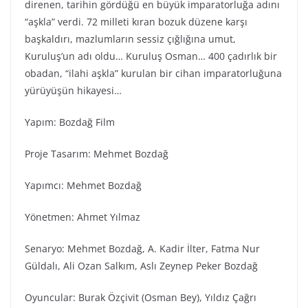
direnen, tarihin gördüğü en büyük imparatorluğa adını
“aşkla” verdi. 72 milleti kıran bozuk düzene karşı
başkaldırı, mazlumların sessiz çığlığına umut,
Kuruluş’un adı oldu… Kuruluş Osman… 400 çadırlık bir
obadan, “ilahi aşkla” kurulan bir cihan imparatorluğuna
yürüyüşün hikayesi…
Yapım: Bozdağ Fi̇lm
Proje Tasarım: Mehmet Bozdağ
Yapımcı: Mehmet Bozdağ
Yönetmen: Ahmet Yılmaz
Senaryo: Mehmet Bozdağ, A. Kadir İlter, Fatma Nur
Güldalı, Ali Ozan Salkım, Aslı Zeynep Peker Bozdağ
Oyuncular: Burak Özçivit (Osman Bey), Yıldız Çağrı