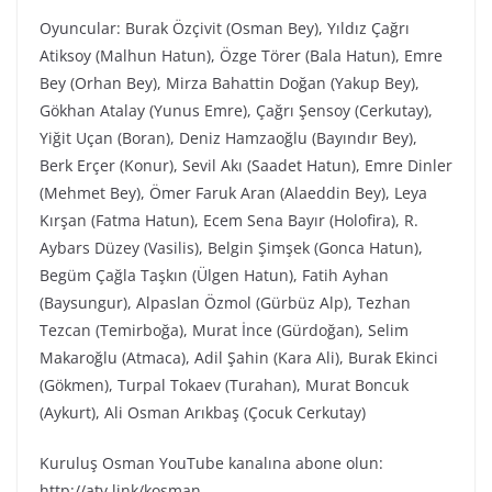
Oyuncular: Burak Özçivit (Osman Bey), Yıldız Çağrı
Atiksoy (Malhun Hatun), Özge Törer (Bala Hatun), Emre
Bey (Orhan Bey), Mirza Bahattin Doğan (Yakup Bey),
Gökhan Atalay (Yunus Emre), Çağrı Şensoy (Cerkutay),
Yiğit Uçan (Boran), Deniz Hamzaoğlu (Bayındır Bey),
Berk Erçer (Konur), Sevil Akı (Saadet Hatun), Emre Dinler
(Mehmet Bey), Ömer Faruk Aran (Alaeddin Bey), Leya
Kırşan (Fatma Hatun), Ecem Sena Bayır (Holofira), R.
Aybars Düzey (Vasilis), Belgin Şimşek (Gonca Hatun),
Begüm Çağla Taşkın (Ülgen Hatun), Fatih Ayhan
(Baysungur), Alpaslan Özmol (Gürbüz Alp), Tezhan
Tezcan (Temirboğa), Murat İnce (Gürdoğan), Selim
Makaroğlu (Atmaca), Adil Şahin (Kara Ali), Burak Ekinci
(Gökmen), Turpal Tokaev (Turahan), Murat Boncuk
(Aykurt), Ali Osman Arıkbaş (Çocuk Cerkutay)
Kuruluş Osman YouTube kanalına abone olun:
http://atv.link/kosman