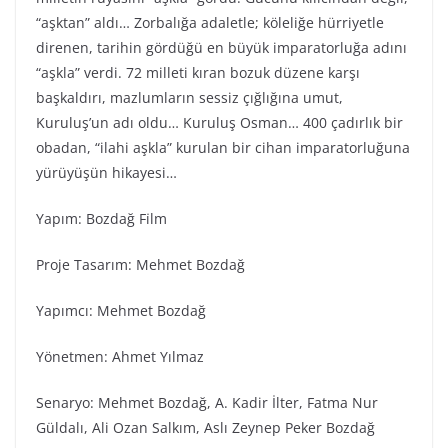
“aşktan” aldı… Zorbalığa adaletle; köleliğe hürriyetle
direnen, tarihin gördüğü en büyük imparatorluğa adını
“aşkla” verdi. 72 milleti kıran bozuk düzene karşı
başkaldırı, mazlumların sessiz çığlığına umut,
Kuruluş’un adı oldu… Kuruluş Osman… 400 çadırlık bir
obadan, “ilahi aşkla” kurulan bir cihan imparatorluğuna
yürüyüşün hikayesi…
Yapım: Bozdağ Fi̇lm
Proje Tasarım: Mehmet Bozdağ
Yapımcı: Mehmet Bozdağ
Yönetmen: Ahmet Yılmaz
Senaryo: Mehmet Bozdağ, A. Kadir İlter, Fatma Nur
Güldalı, Ali Ozan Salkım, Aslı Zeynep Peker Bozdağ