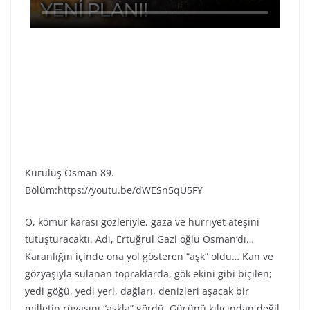
Kuruluş Osman 89.
Bölüm:https://youtu.be/dWESn5qU5FY
O, kömür karası gözleriyle, gaza ve hürriyet ateşini
tutuşturacaktı. Adı, Ertuğrul Gazi oğlu Osman’dı…
Karanlığın içinde ona yol gösteren “aşk” oldu… Kan ve
gözyaşıyla sulanan topraklarda, gök ekini gibi biçilen;
yedi göğü, yedi yeri, dağları, denizleri aşacak bir
milletin rüyasını “aşkla” gördü. Gücünü kılıcından değil,