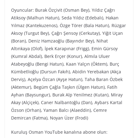
Oyuncular: Burak Özçivit (Osman Bey), Yıldız Çağrı
Atiksoy (Malhun Hatun), Seda Yıldız (Edebalı), Hakan
Yılmaz (Kantekuzenos), Özge Törer (Bala Hatun), Rüzgar
Aksoy (Turgut Bey), Çağrı Şensoy (Cerkutay), Yiğit Uçan
(Boran), Deniz Hamzaoğlu (Bayındır Bey), Nihat
Altınkaya (Olof), İpek Karapınar (Frigg), Emin Gürsoy
(Kumral Abdal), Berk Erçer (Konur), Almıla Uluer
Atabeyoğlu (Bengi Hatun), Kaan Yalçın (Öktem), Burç
Kümbetlioğlu (Dursun Fakıh), Abidin Yerebakan (Akça
Derviş), Açelya Özcan (Ayşe Hatun), Taha Baran Özbek
(Aktemur), Begüm Çağla Taşkın (Ülgen Hatun), Fatih
Ayhan (Baysungur), Burak Alp Yenilmez (Kutan), Miray
Akay (Alçiçek), Caner Nalbantoğlu (Dan), Aybars Kartal
Özson (Orhan), Yaman Balcı (Alaeddin), Cemre
Demircan (Fatma), Noyan Üzer (Frodi)
Kuruluş Osman YouTube kanalına abone olun: