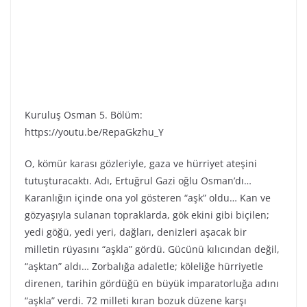
Kuruluş Osman 5. Bölüm:
https://youtu.be/RepaGkzhu_Y
O, kömür karası gözleriyle, gaza ve hürriyet ateşini
tutuşturacaktı. Adı, Ertuğrul Gazi oğlu Osman’dı…
Karanlığın içinde ona yol gösteren “aşk” oldu… Kan ve
gözyaşıyla sulanan topraklarda, gök ekini gibi biçilen;
yedi göğü, yedi yeri, dağları, denizleri aşacak bir
milletin rüyasını “aşkla” gördü. Gücünü kılıcından değil,
“aşktan” aldı… Zorbalığa adaletle; köleliğe hürriyetle
direnen, tarihin gördüğü en büyük imparatorluğa adını
“aşkla” verdi. 72 milleti kıran bozuk düzene karşı