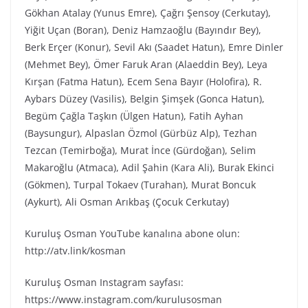
Gökhan Atalay (Yunus Emre), Çağrı Şensoy (Cerkutay),
Yiğit Uçan (Boran), Deniz Hamzaoğlu (Bayındır Bey),
Berk Erçer (Konur), Sevil Akı (Saadet Hatun), Emre Dinler
(Mehmet Bey), Ömer Faruk Aran (Alaeddin Bey), Leya
Kırşan (Fatma Hatun), Ecem Sena Bayır (Holofira), R.
Aybars Düzey (Vasilis), Belgin Şimşek (Gonca Hatun),
Begüm Çağla Taşkın (Ülgen Hatun), Fatih Ayhan
(Baysungur), Alpaslan Özmol (Gürbüz Alp), Tezhan
Tezcan (Temirboğa), Murat İnce (Gürdoğan), Selim
Makaroğlu (Atmaca), Adil Şahin (Kara Ali), Burak Ekinci
(Gökmen), Turpal Tokaev (Turahan), Murat Boncuk
(Aykurt), Ali Osman Arıkbaş (Çocuk Cerkutay)
Kuruluş Osman YouTube kanalına abone olun:
http://atv.link/kosman
Kuruluş Osman Instagram sayfası:
https://www.instagram.com/kurulusosman