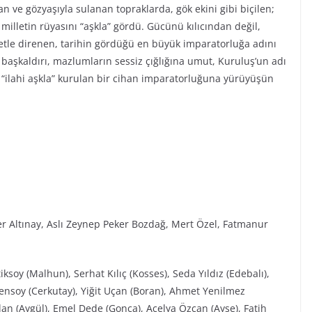
n ve gözyaşıyla sulanan topraklarda, gök ekini gibi biçilen;
r milletin rüyasını “aşkla” gördü. Gücünü kılıcından değil,
iyetle direnen, tarihin gördüğü en büyük imparatorluğa adını
ı başkaldırı, mazlumların sessiz çığlığına umut, Kuruluş’un adı
“ilahi aşkla” kurulan bir cihan imparatorluğuna yürüyüşün
r Altınay, Aslı Zeynep Peker Bozdağ, Mert Özel, Fatmanur
ksoy (Malhun), Serhat Kılıç (Kosses), Seda Yıldız (Edebalı),
Şensoy (Cerkutay), Yiğit Uçan (Boran), Ahmet Yenilmez
an (Aygül), Emel Dede (Gonca), Açelya Özcan (Ayşe), Fatih