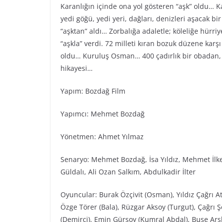
Karanlığın içinde ona yol gösteren “aşk” oldu… Ka
yedi göğü, yedi yeri, dağları, denizleri aşacak bi
“aşktan” aldı… Zorbalığa adaletle; köleliğe hürr
“aşkla” verdi. 72 milleti kıran bozuk düzene karş
oldu… Kuruluş Osman… 400 çadırlık bir obadan, 
hikayesi…
Yapım: Bozdağ Film
Yapımcı: Mehmet Bozdağ
Yönetmen: Ahmet Yılmaz
Senaryo: Mehmet Bozdağ, İsa Yıldız, Mehmet İlke
Güldalı, Ali Ozan Salkım, Abdulkadir İlter
Oyuncular: Burak Özçivit (Osman), Yıldız Çağrı Ati
Özge Törer (Bala), Rüzgar Aksoy (Turgut), Çağrı 
(Demirci), Emin Gürsoy (Kumral Abdal), Buse Arsl