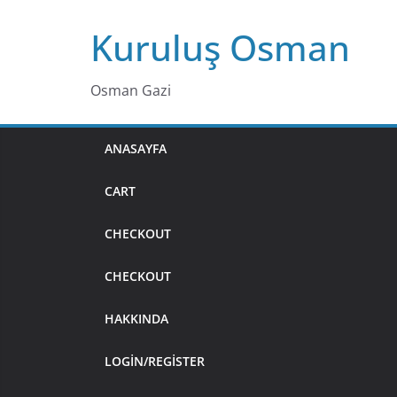
Skip
Kuruluş Osman
to
content
Osman Gazi
ANASAYFA
CART
CHECKOUT
CHECKOUT
HAKKINDA
LOGIN/REGISTER