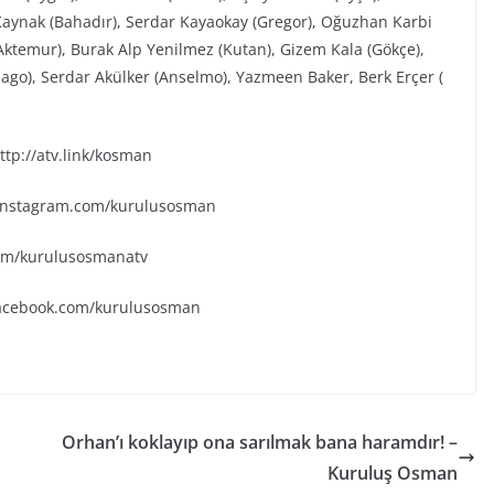
aynak (Bahadır), Serdar Kayaokay (Gregor), Oğuzhan Karbi
(Aktemur), Burak Alp Yenilmez (Kutan), Gizem Kala (Gökçe),
go), Serdar Akülker (Anselmo), Yazmeen Baker, Berk Erçer (
tp://atv.link/kosman
.instagram.com/kurulusosman
.com/kurulusosmanatv
facebook.com/kurulusosman
Orhan’ı koklayıp ona sarılmak bana haramdır! –
Kuruluş Osman