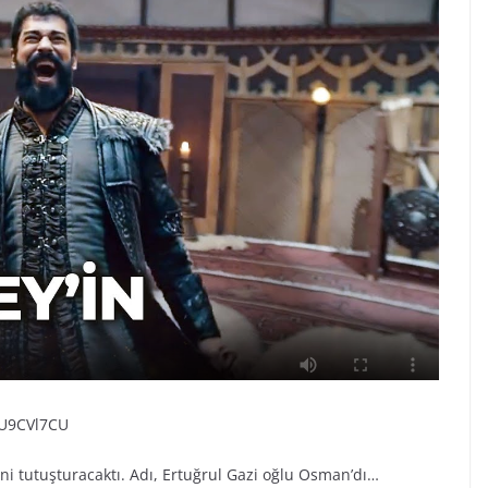
7U9CVl7CU
ini tutuşturacaktı. Adı, Ertuğrul Gazi oğlu Osman’dı…