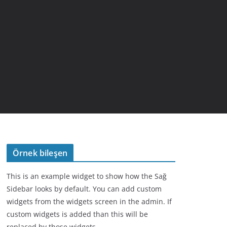
Örnek bileşen
This is an example widget to show how the Sağ
Sidebar looks by default. You can add custom
widgets from the widgets screen in the admin. If
custom widgets is added than this will be
replaced by those widgets.