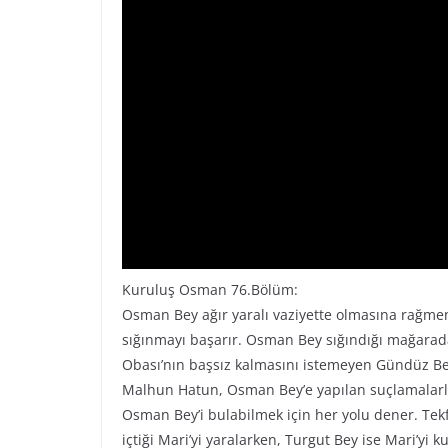
Kuruluş Osman 76.Bölüm:
Osman Bey ağır yaralı vaziyette olmasına rağme
sığınmayı başarır. Osman Bey sığındığı mağarad
Obası’nın başsız kalmasını istemeyen Gündüz Bey 
Malhun Hatun, Osman Bey’e yapılan suçlamalarla 
Osman Bey’i bulabilmek için her yolu dener. Tekf
içtiği Mari’yi yaralarken, Turgut Bey ise Mari’yi k