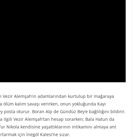
n Vezir Alemşah’ın adamlarından kurtulup bir mağaraya
a ölüm kalım savaşı verirken, onun yokluğunda Kayı
posta oturur. Boran Alp de Gündüz Bey’e bağlılığını bildirir.
ilgili Vezir Alemşah’tan hesap sorarken; Bala Hatun da
ur Nikola kendisine yaşattıklarının intikamını almaya ant
urtarmak için İnegöl Kalesi’ne sızar.