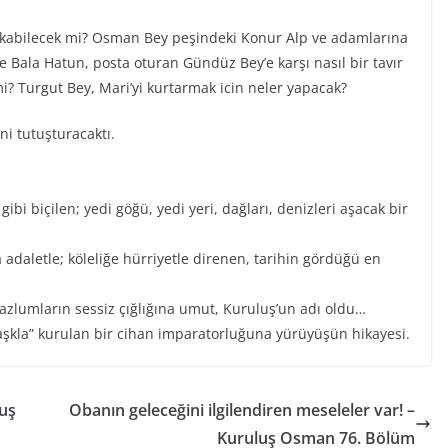
lkabilecek mi? Osman Bey peşindeki Konur Alp ve adamlarına
Bala Hatun, posta oturan Gündüz Bey’e karşı nasıl bir tavır
mi? Turgut Bey, Mari’yi kurtarmak icin neler yapacak?
ni tutuşturacaktı.
ibi biçilen; yedi göğü, yedi yeri, dağları, denizleri aşacak bir
 adaletle; köleliğe hürriyetle direnen, tarihin gördüğü en
mazlumların sessiz çığlığına umut, Kuruluş’un adı oldu…
aşkla” kurulan bir cihan imparatorluğuna yürüyüşün hikayesi.
uş
Obanın geleceğini ilgilendiren meseleler var! –
Kuruluş Osman 76. Bölüm