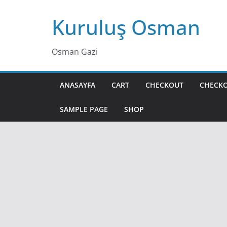
Skip
Kuruluş Osman
to
content
Osman Gazi
ANASAYFA
CART
CHECKOUT
CHECK
SAMPLE PAGE
SHOP