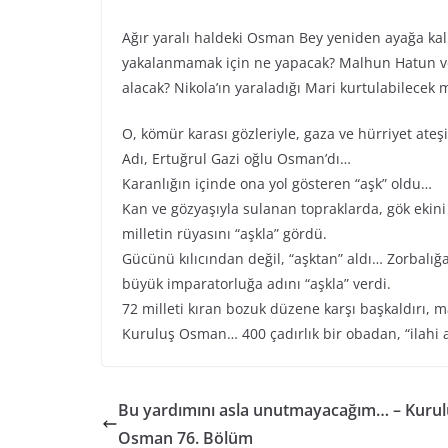
Ağır yaralı haldeki Osman Bey yeniden ayağa ka
yakalanmamak için ne yapacak? Malhun Hatun ve 
alacak? Nikola’ın yaraladığı Mari kurtulabilecek 
O, kömür karası gözleriyle, gaza ve hürriyet ateşi
Adı, Ertuğrul Gazi oğlu Osman’dı…
Karanlığın içinde ona yol gösteren “aşk” oldu…
Kan ve gözyaşıyla sulanan topraklarda, gök ekini g
milletin rüyasını “aşkla” gördü.
Gücünü kılıcından değil, “aşktan” aldı… Zorbalığa
büyük imparatorluğa adını “aşkla” verdi.
72 milleti kıran bozuk düzene karşı başkaldırı, 
Kuruluş Osman… 400 çadırlık bir obadan, “ilahi 
Bu yardımını asla unutmayacağım… – Kurul
Osman 76. Bölüm