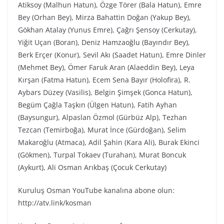
Atiksoy (Malhun Hatun), Özge Törer (Bala Hatun), Emre
Bey (Orhan Bey), Mirza Bahattin Doğan (Yakup Bey),
Gökhan Atalay (Yunus Emre), Çağrı Şensoy (Cerkutay),
Yiğit Uçan (Boran), Deniz Hamzaoğlu (Bayındır Bey),
Berk Erçer (Konur), Sevil Akı (Saadet Hatun), Emre Dinler
(Mehmet Bey), Ömer Faruk Aran (Alaeddin Bey), Leya
Kırşan (Fatma Hatun), Ecem Sena Bayır (Holofira), R.
Aybars Düzey (Vasilis), Belgin Şimşek (Gonca Hatun),
Begüm Çağla Taşkın (Ülgen Hatun), Fatih Ayhan
(Baysungur), Alpaslan Özmol (Gürbüz Alp), Tezhan
Tezcan (Temirboğa), Murat İnce (Gürdoğan), Selim
Makaroğlu (Atmaca), Adil Şahin (Kara Ali), Burak Ekinci
(Gökmen), Turpal Tokaev (Turahan), Murat Boncuk
(Aykurt), Ali Osman Arıkbaş (Çocuk Cerkutay)
Kuruluş Osman YouTube kanalına abone olun:
http://atv.link/kosman