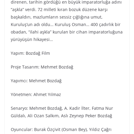
direnen, tarihin gördüğü en büyük imparatorluğa adını
“aşkla” verdi. 72 milleti kıran bozuk düzene karşı
başkaldırı, mazlumların sessiz çığlığına umut,
Kuruluş’un adı oldu… Kuruluş Osman… 400 çadırlık bir
obadan, “ilahi aşkla” kurulan bir cihan imparatorluğuna
yürüyüşün hikayesi…
Yapım: Bozdağ Fi̇lm
Proje Tasarım: Mehmet Bozdağ
Yapımcı: Mehmet Bozdağ
Yönetmen: Ahmet Yılmaz
Senaryo: Mehmet Bozdağ, A. Kadir İlter, Fatma Nur
Güldalı, Ali Ozan Salkım, Aslı Zeynep Peker Bozdağ
Oyuncular: Burak Özçivit (Osman Bey), Yıldız Çağrı