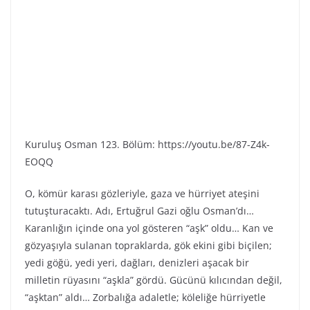
Kuruluş Osman 123. Bölüm: https://youtu.be/87-Z4k-
EOQQ
O, kömür karası gözleriyle, gaza ve hürriyet ateşini
tutuşturacaktı. Adı, Ertuğrul Gazi oğlu Osman’dı…
Karanlığın içinde ona yol gösteren “aşk” oldu… Kan ve
gözyaşıyla sulanan topraklarda, gök ekini gibi biçilen;
yedi göğü, yedi yeri, dağları, denizleri aşacak bir
milletin rüyasını “aşkla” gördü. Gücünü kılıcından değil,
“aşktan” aldı… Zorbalığa adaletle; köleliğe hürriyetle