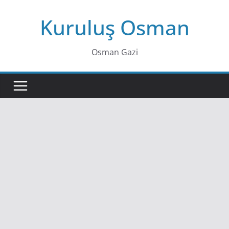
Skip
Kuruluş Osman
to
content
Osman Gazi