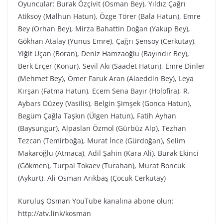
Oyuncular: Burak Özçivit (Osman Bey), Yıldız Çağrı
Atiksoy (Malhun Hatun), Özge Törer (Bala Hatun), Emre
Bey (Orhan Bey), Mirza Bahattin Doğan (Yakup Bey),
Gökhan Atalay (Yunus Emre), Çağrı Şensoy (Cerkutay),
Yiğit Uçan (Boran), Deniz Hamzaoğlu (Bayındır Bey),
Berk Erçer (Konur), Sevil Akı (Saadet Hatun), Emre Dinler
(Mehmet Bey), Ömer Faruk Aran (Alaeddin Bey), Leya
Kırşan (Fatma Hatun), Ecem Sena Bayır (Holofira), R.
Aybars Düzey (Vasilis), Belgin Şimşek (Gonca Hatun),
Begüm Çağla Taşkın (Ülgen Hatun), Fatih Ayhan
(Baysungur), Alpaslan Özmol (Gürbüz Alp), Tezhan
Tezcan (Temirboğa), Murat İnce (Gürdoğan), Selim
Makaroğlu (Atmaca), Adil Şahin (Kara Ali), Burak Ekinci
(Gökmen), Turpal Tokaev (Turahan), Murat Boncuk
(Aykurt), Ali Osman Arıkbaş (Çocuk Cerkutay)
Kuruluş Osman YouTube kanalına abone olun:
http://atv.link/kosman