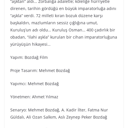
“aşktan” aldı… Zorbalığa adaletle; köleliğe hürriyetle
direnen, tarihin gördüğü en büyük imparatorluğa adını
“aşkla” verdi. 72 milleti kıran bozuk düzene karşı
başkaldırı, mazlumların sessiz çığlığına umut,
Kuruluş’un adı oldu… Kuruluş Osman… 400 çadırlık bir
obadan, “ilahi aşkla” kurulan bir cihan imparatorluğuna
yürüyüşün hikayesi…
Yapım: Bozdağ Fi̇lm
Proje Tasarım: Mehmet Bozdağ
Yapımcı: Mehmet Bozdağ
Yönetmen: Ahmet Yılmaz
Senaryo: Mehmet Bozdağ, A. Kadir İlter, Fatma Nur
Güldalı, Ali Ozan Salkım, Aslı Zeynep Peker Bozdağ