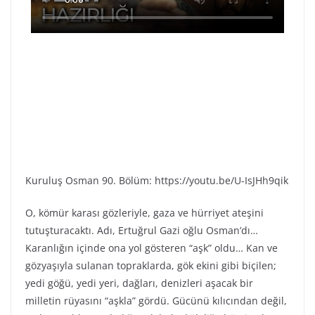
Kuruluş Osman 90. Bölüm: https://youtu.be/U-IsJHh9qik
O, kömür karası gözleriyle, gaza ve hürriyet ateşini
tutuşturacaktı. Adı, Ertuğrul Gazi oğlu Osman’dı…
Karanlığın içinde ona yol gösteren “aşk” oldu… Kan ve
gözyaşıyla sulanan topraklarda, gök ekini gibi biçilen;
yedi göğü, yedi yeri, dağları, denizleri aşacak bir
milletin rüyasını “aşkla” gördü. Gücünü kılıcından değil,