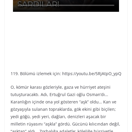
119. Bölümü izlemek için: https://youtu.be/5RjAtpO_ypQ
O, kömür karası gözleriyle, gaza ve hürriyet ateşini
tutuşturacaktı. Adı, Ertuğrul Gazi oğlu Osman’dı…
Karanlığın içinde ona yol gösteren “aşk” oldu… Kan ve
gözyaşıyla sulanan topraklarda, gök ekini gibi biçilen;
yedi göğü, yedi yeri, dağları, denizleri aşacak bir
milletin rüyasını “aşkla” gördü. Gücünü kılıcından değil,
“aşktan” aldı… Zorbalığa adaletle; köleliğe hürriyetle