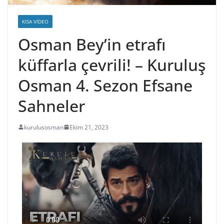
KISA VIDEO
Osman Bey’in etrafı
küffarla çevrili! – Kuruluş
Osman 4. Sezon Efsane
Sahneler
kurulusosman
Ekim 21, 2023