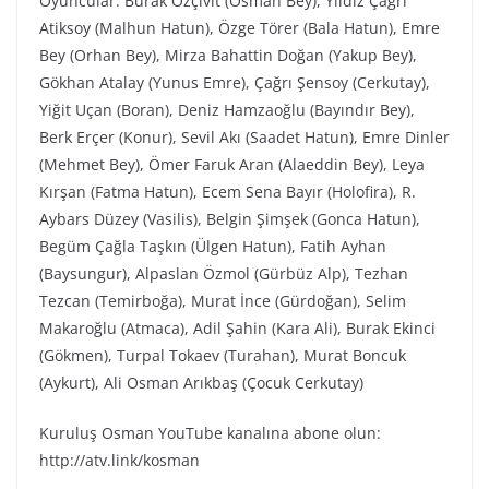
Oyuncular: Burak Özçivit (Osman Bey), Yıldız Çağrı
Atiksoy (Malhun Hatun), Özge Törer (Bala Hatun), Emre
Bey (Orhan Bey), Mirza Bahattin Doğan (Yakup Bey),
Gökhan Atalay (Yunus Emre), Çağrı Şensoy (Cerkutay),
Yiğit Uçan (Boran), Deniz Hamzaoğlu (Bayındır Bey),
Berk Erçer (Konur), Sevil Akı (Saadet Hatun), Emre Dinler
(Mehmet Bey), Ömer Faruk Aran (Alaeddin Bey), Leya
Kırşan (Fatma Hatun), Ecem Sena Bayır (Holofira), R.
Aybars Düzey (Vasilis), Belgin Şimşek (Gonca Hatun),
Begüm Çağla Taşkın (Ülgen Hatun), Fatih Ayhan
(Baysungur), Alpaslan Özmol (Gürbüz Alp), Tezhan
Tezcan (Temirboğa), Murat İnce (Gürdoğan), Selim
Makaroğlu (Atmaca), Adil Şahin (Kara Ali), Burak Ekinci
(Gökmen), Turpal Tokaev (Turahan), Murat Boncuk
(Aykurt), Ali Osman Arıkbaş (Çocuk Cerkutay)
Kuruluş Osman YouTube kanalına abone olun:
http://atv.link/kosman