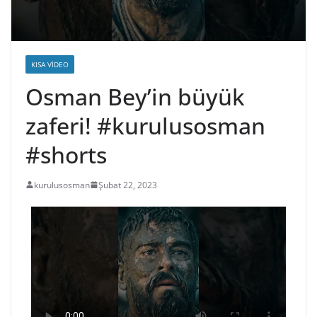
KISA VIDEO
Osman Bey’in büyük
zaferi! #kurulusosman
#shorts
kurulusosman
Şubat 22, 2023