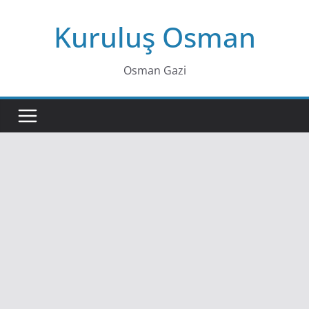
Skip
Kuruluş Osman
to
content
Osman Gazi