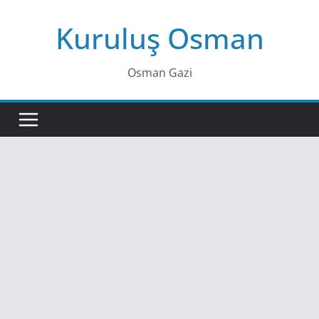
Skip
Kuruluş Osman
to
content
Osman Gazi