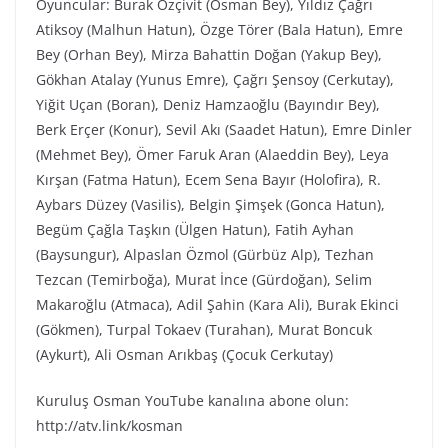
Oyuncular: Burak Özçivit (Osman Bey), Yıldız Çağrı
Atiksoy (Malhun Hatun), Özge Törer (Bala Hatun), Emre
Bey (Orhan Bey), Mirza Bahattin Doğan (Yakup Bey),
Gökhan Atalay (Yunus Emre), Çağrı Şensoy (Cerkutay),
Yiğit Uçan (Boran), Deniz Hamzaoğlu (Bayındır Bey),
Berk Erçer (Konur), Sevil Akı (Saadet Hatun), Emre Dinler
(Mehmet Bey), Ömer Faruk Aran (Alaeddin Bey), Leya
Kırşan (Fatma Hatun), Ecem Sena Bayır (Holofira), R.
Aybars Düzey (Vasilis), Belgin Şimşek (Gonca Hatun),
Begüm Çağla Taşkın (Ülgen Hatun), Fatih Ayhan
(Baysungur), Alpaslan Özmol (Gürbüz Alp), Tezhan
Tezcan (Temirboğa), Murat İnce (Gürdoğan), Selim
Makaroğlu (Atmaca), Adil Şahin (Kara Ali), Burak Ekinci
(Gökmen), Turpal Tokaev (Turahan), Murat Boncuk
(Aykurt), Ali Osman Arıkbaş (Çocuk Cerkutay)
Kuruluş Osman YouTube kanalına abone olun:
http://atv.link/kosman