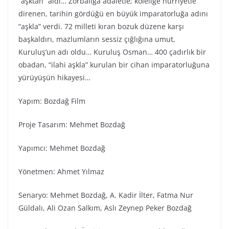
“aşktan” aldı… Zorbalığa adaletle; köleliğe hürriyetle
direnen, tarihin gördüğü en büyük imparatorluğa adını
“aşkla” verdi. 72 milleti kıran bozuk düzene karşı
başkaldırı, mazlumların sessiz çığlığına umut,
Kuruluş’un adı oldu… Kuruluş Osman… 400 çadırlık bir
obadan, “ilahi aşkla” kurulan bir cihan imparatorluğuna
yürüyüşün hikayesi…
Yapım: Bozdağ Fi̇lm
Proje Tasarım: Mehmet Bozdağ
Yapımcı: Mehmet Bozdağ
Yönetmen: Ahmet Yılmaz
Senaryo: Mehmet Bozdağ, A. Kadir İlter, Fatma Nur
Güldalı, Ali Ozan Salkım, Aslı Zeynep Peker Bozdağ