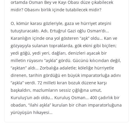
ortamda Osman Bey ve Kayı Obası düze çıkabilecek
midir? Obasını birlik içinde tutabilecek midir?
O, kömür karası gözleriyle, gaza ve hürriyet ateşini
tutuşturacaktı. Adı, Ertuğrul Gazi oğlu Osman’dı…
Karanlığın içinde ona yol gösteren “aşk” oldu… Kan ve
gözyaşıyla sulanan topraklarda, gök ekini gibi biçilen;
yedi göğü, yedi yeri, dağları, denizleri aşacak bir
milletin rüyasını “aşkla” gördü. Gücünü kılıcından değil,
“aşktan” aldı… Zorbalığa adaletle; köleliğe hürriyetle
direnen, tarihin gördüğü en büyük imparatorluğa adını
“aşkla” verdi. 72 milleti kıran bozuk düzene karşı
başkaldırı, mazlumların sessiz çığlığına umut,
Kuruluş’un adı oldu… Kuruluş Osman… 400 çadırlık bir
obadan, “ilahi aşkla” kurulan bir cihan imparatorluğuna
yürüyüşün hikayesi…