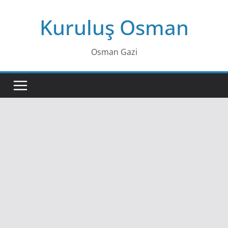
Skip
Kuruluş Osman
to
content
Osman Gazi