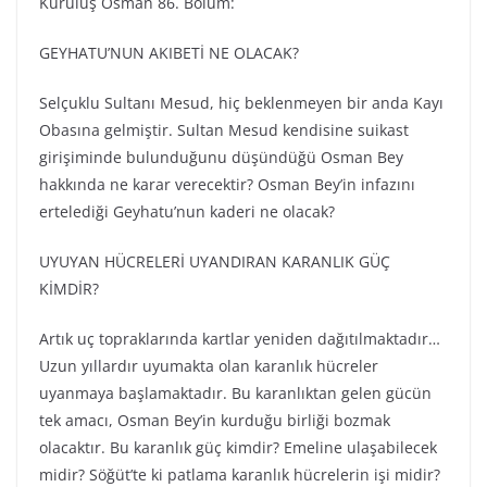
Kuruluş Osman 86. Bölüm:
GEYHATU’NUN AKIBETİ NE OLACAK?
Selçuklu Sultanı Mesud, hiç beklenmeyen bir anda Kayı
Obasına gelmiştir. Sultan Mesud kendisine suikast
girişiminde bulunduğunu düşündüğü Osman Bey
hakkında ne karar verecektir? Osman Bey’in infazını
ertelediği Geyhatu’nun kaderi ne olacak?
UYUYAN HÜCRELERİ UYANDIRAN KARANLIK GÜÇ
KİMDİR?
Artık uç topraklarında kartlar yeniden dağıtılmaktadır…
Uzun yıllardır uyumakta olan karanlık hücreler
uyanmaya başlamaktadır. Bu karanlıktan gelen gücün
tek amacı, Osman Bey’in kurduğu birliği bozmak
olacaktır. Bu karanlık güç kimdir? Emeline ulaşabilecek
midir? Söğüt’te ki patlama karanlık hücrelerin işi midir?