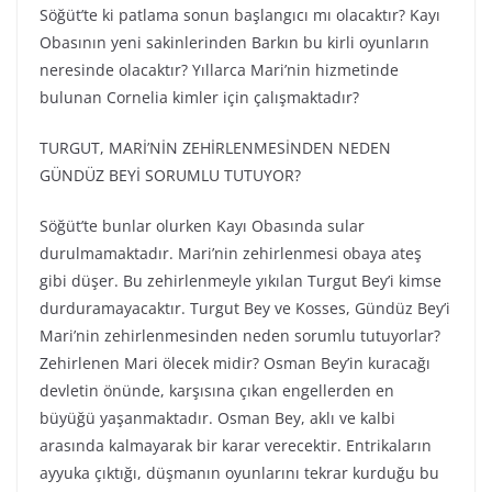
Söğüt’te ki patlama sonun başlangıcı mı olacaktır? Kayı
Obasının yeni sakinlerinden Barkın bu kirli oyunların
neresinde olacaktır? Yıllarca Mari’nin hizmetinde
bulunan Cornelia kimler için çalışmaktadır?
TURGUT, MARİ’NİN ZEHİRLENMESİNDEN NEDEN
GÜNDÜZ BEYİ SORUMLU TUTUYOR?
Söğüt’te bunlar olurken Kayı Obasında sular
durulmamaktadır. Mari’nin zehirlenmesi obaya ateş
gibi düşer. Bu zehirlenmeyle yıkılan Turgut Bey’i kimse
durduramayacaktır. Turgut Bey ve Kosses, Gündüz Bey’i
Mari’nin zehirlenmesinden neden sorumlu tutuyorlar?
Zehirlenen Mari ölecek midir? Osman Bey’in kuracağı
devletin önünde, karşısına çıkan engellerden en
büyüğü yaşanmaktadır. Osman Bey, aklı ve kalbi
arasında kalmayarak bir karar verecektir. Entrikaların
ayyuka çıktığı, düşmanın oyunlarını tekrar kurduğu bu