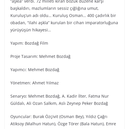
“aşkla” verdi. 72 milleti kıran bozuk düzene karşı
başkaldırı, mazlumların sessiz çığlığına umut,
Kuruluş’un adı oldu… Kuruluş Osman… 400 çadırlık bir
obadan, “ilahi aşkla” kurulan bir cihan imparatorluğuna
yürüyüşün hikayesi…
Yapım: Bozdağ Fi̇lm
Proje Tasarım: Mehmet Bozdağ
Yapımcı: Mehmet Bozdağ
Yönetmen: Ahmet Yılmaz
Senaryo: Mehmet Bozdağ, A. Kadir İlter, Fatma Nur
Güldalı, Ali Ozan Salkım, Aslı Zeynep Peker Bozdağ
Oyuncular: Burak Özçivit (Osman Bey), Yıldız Çağrı
Atiksoy (Malhun Hatun), Özge Törer (Bala Hatun), Emre