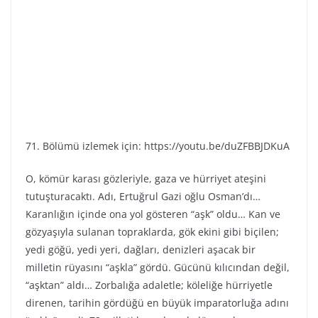
71. Bölümü izlemek için: https://youtu.be/duZFBBJDKuA
O, kömür karası gözleriyle, gaza ve hürriyet ateşini
tutuşturacaktı. Adı, Ertuğrul Gazi oğlu Osman’dı…
Karanlığın içinde ona yol gösteren “aşk” oldu… Kan ve
gözyaşıyla sulanan topraklarda, gök ekini gibi biçilen;
yedi göğü, yedi yeri, dağları, denizleri aşacak bir
milletin rüyasını “aşkla” gördü. Gücünü kılıcından değil,
“aşktan” aldı… Zorbalığa adaletle; köleliğe hürriyetle
direnen, tarihin gördüğü en büyük imparatorluğa adını