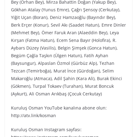
Bey (Orhan Bey), Mirza Bahattin Doğan (Yakup Bey),
Gökhan Atalay (Yunus Emre), Çağrı Şensoy (Cerkutay),
Yiğit Uçan (Boran), Deniz Hamzaoğlu (Bayındır Bey),
Berk Erçer (Konur), Sevil Akı (Saadet Hatun), Emre Dinler
(Mehmet Bey), Ömer Faruk Aran (Alaeddin Bey), Leya
Kırşan (Fatma Hatun), Ecem Sena Bayır (Holofira), R.
Aybars Düzey (Vasilis), Belgin Şimşek (Gonca Hatun),
Begüm Çağla Taşkın (Ülgen Hatun), Fatih Ayhan
(Baysungur), Alpaslan Özmol (Gürbüz Alp), Tezhan
Tezcan (Temirboğa), Murat İnce (Gürdoğan), Selim
Makaroğlu (Atmaca), Adil Şahin (Kara Ali), Burak Ekinci
(Gökmen), Turpal Tokaev (Turahan), Murat Boncuk
(Aykurt), Ali Osman Arıkbaş (Çocuk Cerkutay)
Kuruluş Osman YouTube kanalına abone olun:
http://atv.link/kosman
Kuruluş Osman Instagram sayfası: