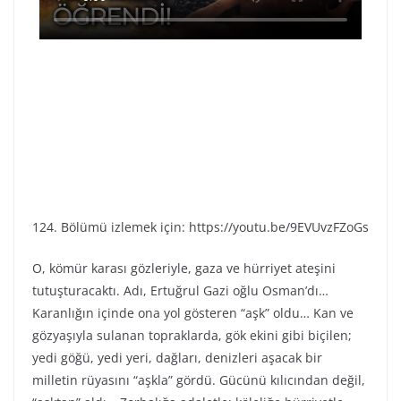
124. Bölümü izlemek için: https://youtu.be/9EVUvzFZoGs
O, kömür karası gözleriyle, gaza ve hürriyet ateşini
tutuşturacaktı. Adı, Ertuğrul Gazi oğlu Osman’dı…
Karanlığın içinde ona yol gösteren “aşk” oldu… Kan ve
gözyaşıyla sulanan topraklarda, gök ekini gibi biçilen;
yedi göğü, yedi yeri, dağları, denizleri aşacak bir
milletin rüyasını “aşkla” gördü. Gücünü kılıcından değil,