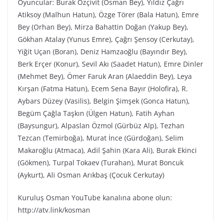
Oyuncular: Burak Özçivit (Osman Bey), Yıldız Çağrı
Atiksoy (Malhun Hatun), Özge Törer (Bala Hatun), Emre
Bey (Orhan Bey), Mirza Bahattin Doğan (Yakup Bey),
Gökhan Atalay (Yunus Emre), Çağrı Şensoy (Cerkutay),
Yiğit Uçan (Boran), Deniz Hamzaoğlu (Bayındır Bey),
Berk Erçer (Konur), Sevil Akı (Saadet Hatun), Emre Dinler
(Mehmet Bey), Ömer Faruk Aran (Alaeddin Bey), Leya
Kırşan (Fatma Hatun), Ecem Sena Bayır (Holofira), R.
Aybars Düzey (Vasilis), Belgin Şimşek (Gonca Hatun),
Begüm Çağla Taşkın (Ülgen Hatun), Fatih Ayhan
(Baysungur), Alpaslan Özmol (Gürbüz Alp), Tezhan
Tezcan (Temirboğa), Murat İnce (Gürdoğan), Selim
Makaroğlu (Atmaca), Adil Şahin (Kara Ali), Burak Ekinci
(Gökmen), Turpal Tokaev (Turahan), Murat Boncuk
(Aykurt), Ali Osman Arıkbaş (Çocuk Cerkutay)
Kuruluş Osman YouTube kanalına abone olun:
http://atv.link/kosman