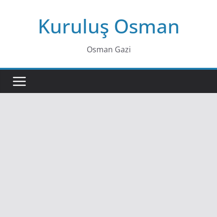
Skip
Kuruluş Osman
to
content
Osman Gazi