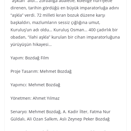
“aşktan” aldı… Zorbalığa adaletle; köleliğe hürriyetle
direnen, tarihin gördüğü en büyük imparatorluğa adını
“aşkla” verdi. 72 milleti kıran bozuk düzene karşı
başkaldırı, mazlumların sessiz çığlığına umut,
Kuruluş’un adı oldu… Kuruluş Osman… 400 çadırlık bir
obadan, “ilahi aşkla” kurulan bir cihan imparatorluğuna
yürüyüşün hikayesi…
Yapım: Bozdağ Fi̇lm
Proje Tasarım: Mehmet Bozdağ
Yapımcı: Mehmet Bozdağ
Yönetmen: Ahmet Yılmaz
Senaryo: Mehmet Bozdağ, A. Kadir İlter, Fatma Nur
Güldalı, Ali Ozan Salkım, Aslı Zeynep Peker Bozdağ