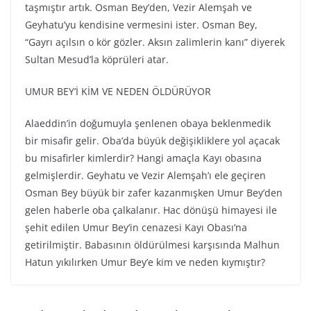
taşmıştır artık. Osman Bey’den, Vezir Alemşah ve
Geyhatu’yu kendisine vermesini ister. Osman Bey,
“Gayrı açılsın o kör gözler. Aksın zalimlerin kanı” diyerek
Sultan Mesud’la köprüleri atar.
UMUR BEY’İ KİM VE NEDEN ÖLDÜRÜYOR
Alaeddin’in doğumuyla şenlenen obaya beklenmedik
bir misafir gelir. Oba’da büyük değişikliklere yol açacak
bu misafirler kimlerdir? Hangi amaçla Kayı obasına
gelmişlerdir. Geyhatu ve Vezir Alemşah’ı ele geçiren
Osman Bey büyük bir zafer kazanmışken Umur Bey’den
gelen haberle oba çalkalanır. Hac dönüşü himayesi ile
şehit edilen Umur Bey’in cenazesi Kayı Obası’na
getirilmiştir. Babasının öldürülmesi karşısında Malhun
Hatun yıkılırken Umur Bey’e kim ve neden kıymıştır?