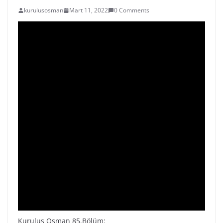
kurulusosman
Mart 11, 2022
0 Comments
Kuruluş Osman 85.Bölüm: