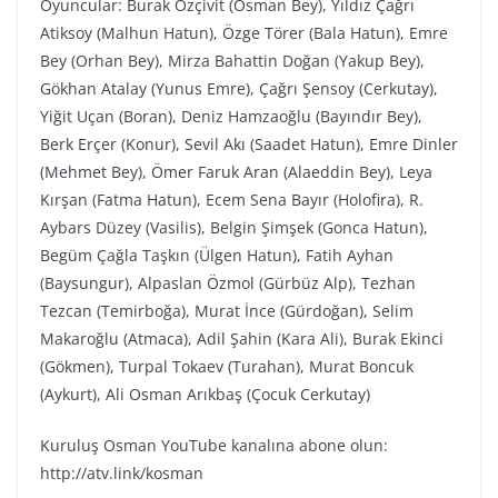
Oyuncular: Burak Özçivit (Osman Bey), Yıldız Çağrı
Atiksoy (Malhun Hatun), Özge Törer (Bala Hatun), Emre
Bey (Orhan Bey), Mirza Bahattin Doğan (Yakup Bey),
Gökhan Atalay (Yunus Emre), Çağrı Şensoy (Cerkutay),
Yiğit Uçan (Boran), Deniz Hamzaoğlu (Bayındır Bey),
Berk Erçer (Konur), Sevil Akı (Saadet Hatun), Emre Dinler
(Mehmet Bey), Ömer Faruk Aran (Alaeddin Bey), Leya
Kırşan (Fatma Hatun), Ecem Sena Bayır (Holofira), R.
Aybars Düzey (Vasilis), Belgin Şimşek (Gonca Hatun),
Begüm Çağla Taşkın (Ülgen Hatun), Fatih Ayhan
(Baysungur), Alpaslan Özmol (Gürbüz Alp), Tezhan
Tezcan (Temirboğa), Murat İnce (Gürdoğan), Selim
Makaroğlu (Atmaca), Adil Şahin (Kara Ali), Burak Ekinci
(Gökmen), Turpal Tokaev (Turahan), Murat Boncuk
(Aykurt), Ali Osman Arıkbaş (Çocuk Cerkutay)
Kuruluş Osman YouTube kanalına abone olun:
http://atv.link/kosman