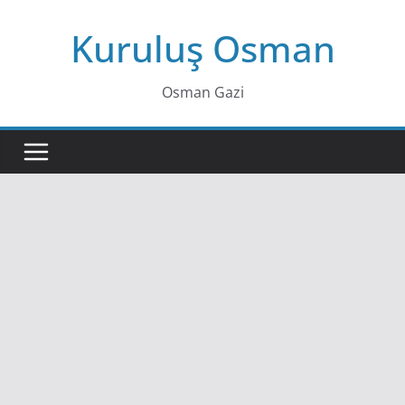
Skip
Kuruluş Osman
to
content
Osman Gazi