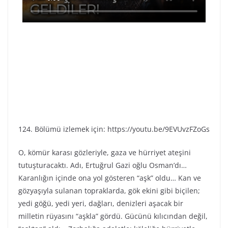
124. Bölümü izlemek için: https://youtu.be/9EVUvzFZoGs
O, kömür karası gözleriyle, gaza ve hürriyet ateşini
tutuşturacaktı. Adı, Ertuğrul Gazi oğlu Osman’dı…
Karanlığın içinde ona yol gösteren “aşk” oldu… Kan ve
gözyaşıyla sulanan topraklarda, gök ekini gibi biçilen;
yedi göğü, yedi yeri, dağları, denizleri aşacak bir
milletin rüyasını “aşkla” gördü. Gücünü kılıcından değil,