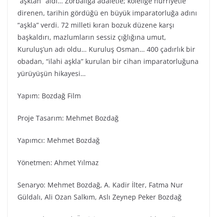
“aşktan” aldı… Zorbalığa adaletle; köleliğe hürriyetle
direnen, tarihin gördüğü en büyük imparatorluğa adını
“aşkla” verdi. 72 milleti kıran bozuk düzene karşı
başkaldırı, mazlumların sessiz çığlığına umut,
Kuruluş’un adı oldu… Kuruluş Osman… 400 çadırlık bir
obadan, “ilahi aşkla” kurulan bir cihan imparatorluğuna
yürüyüşün hikayesi…
Yapım: Bozdağ Fi̇lm
Proje Tasarım: Mehmet Bozdağ
Yapımcı: Mehmet Bozdağ
Yönetmen: Ahmet Yılmaz
Senaryo: Mehmet Bozdağ, A. Kadir İlter, Fatma Nur
Güldalı, Ali Ozan Salkım, Aslı Zeynep Peker Bozdağ